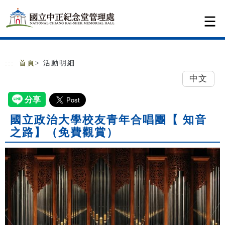
跳到主要內容
網站導覽
:::
首頁
> 活動明細
中文
國立政治大學校友青年合唱團【 知音
之路】（免費觀賞）