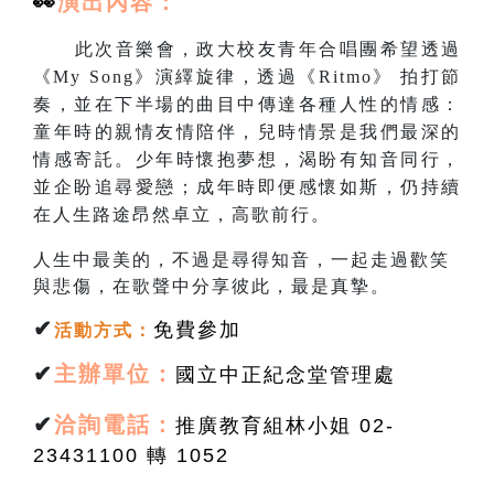
👀
演出
內容：
此次音樂會，政大校友青年合唱團希望透過
《My Song》演繹旋律，透過《Ritmo》 拍打節
奏，並在下半場的曲目中傳達各種人性的情感：
童年時的親情友情陪伴，兒時情景是我們最深的
情感寄託。少年時懷抱夢想，渴盼有知音同行，
並企盼追尋愛戀；成年時即便感懷如斯，仍持續
在人生路途昂然卓立，高歌前行。
人生中最美的，不過是尋得知音，一起走過歡笑
與悲傷，在歌聲中分享彼此，最是真摯。
✔
免費參加
活動方式
：
✔
主辦單位：
國立中正紀念堂管理處
✔
洽詢電話：
推廣教育組林小姐 02-
23431100 轉 1052