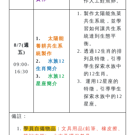
作人工鮭魚卵。
製作太陽能魚菜
共生系統，並學
習如何讓共生系
統達到生態平
1.
太陽能
衡。
8/7(週
養耕共生系
透過12生肖的排
五
)
統製作
列及特徵，引導
2.
水族12
09:00-
學生探索水族中
生肖簡介
16:30
的12生肖。
3.
水族12
運用12星座的
星座簡介
特徵，引導學生
探索水族中的12
星座。
備註：
學員自備物品
：
文具用品(鉛筆、橡皮擦、