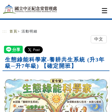
跳到主要內容
網站導覽
:::
首頁
> 活動明細
中文
生態綠能科學家-養耕共生系統 (升3年
級─升7年級) 【確定開班】