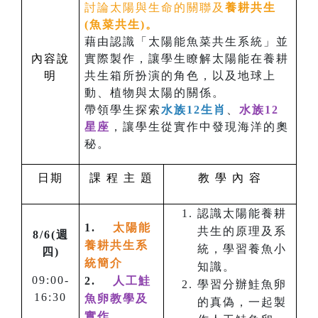
討論太陽與生命的關聯及
養耕共生
(魚菜共生)。
藉由認識「太陽能魚菜共生系統」並
內容說
實際製作，讓學生瞭解太陽能在養耕
明
共生箱所扮演的角色，以及地球上
動、植物與太陽的關係。
帶領學生探索
水族12生肖
、
水族12
星座
，讓學生從實作中發現海洋的奧
秘。
日期
課 程 主 題
教 學 內 容
認識太陽能養耕
1.
太陽能
共生的原理及系
8/6(週
養耕共生系
統，學習養魚小
四
)
統簡介
知識。
09:00-
2.
人工鮭
學習分辦鮭魚卵
16:30
魚卵教學及
的真偽，一起製
實作