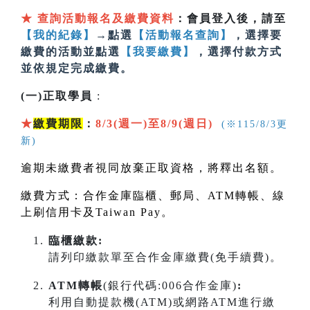
★
查詢活動報名及繳費資料
：會員登入後，請至
【我的紀錄】
→點選
【活動報名查詢】
，選擇要
繳費的活動並點選
【我要繳費】
，選擇付款方式
並依規定完成繳費。
(一)正取學員
:
★
繳費期限
：
8/3(週一)至8/9(週日)
(※115/8/3更
新)
逾期未繳費者視同放棄正取資格，將釋出名額。
繳費方式：合作金庫臨櫃、郵局、
ATM
轉帳、線
上刷信用卡及
Taiwan Pay
。
臨櫃繳款:
請列印繳款單至合作金庫繳費(免手續費)。
ATM轉帳
(銀行代碼:006合作金庫)
:
利用自動提款機(ATM)或網路ATM進行繳