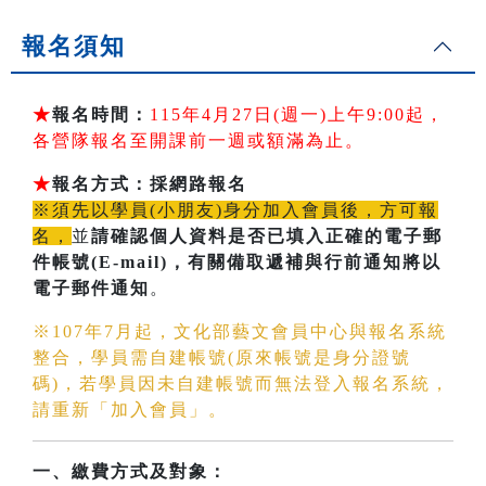
報名須知
★
報名時間：
115年4月27日(週一)上午9:00起，
各營隊報名至開課前一週或額滿為止。
★
報名方式：採網路報名
※須先以學員(小朋友)身分加入會員後，方可報
名，
並
請確認個人資料是否已填入正確的電子郵
件帳號(E-mail)
，有關備取遞補與行前通知將以
電子郵件通知
。
※107年7月起，文化部藝文會員中心與報名系統
整合，學員需自建帳號(原來帳號是身分證號
碼)，若學員因未自建帳號而無法登入報名系統，
請重新「加入會員」。
一、繳費方式及對象：