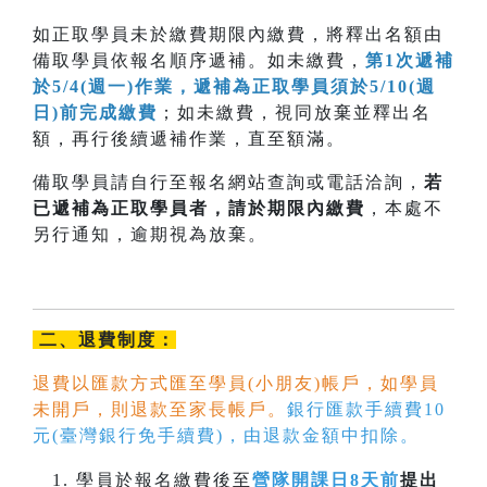
如正取學員未於繳費期限內繳費，將釋出名額由
備取學員依報名順序遞補。如未繳費，
第1次遞補
於5/4(週一)作業，遞補為正取學員須於5/10(週
日)前完成繳費
；如未繳費，視同放棄並釋出名
額，再行後續遞補作業，直至額滿。
備取學員請自行至報名網站查詢或電話洽詢，
若
已遞補為正取學員者，請於期限內
繳費
，本處不
另行通知，逾期視為放棄。
二、退費制度：
退費以匯款方式匯至學員(小朋友)帳戶，如學員
未開戶，則退款至家長帳戶。
銀行匯款手續費10
元(臺灣銀行免手續費)，由退款金額中扣除。
學員於報名繳費後至
營隊開課日8天前
提出