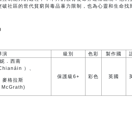
突破社區的世代貧窮與毒品暴力限制，也為心靈和生命找
0
導演
級別
色彩
製作國
妮．西萳
 Chianáin ）、
保護級6+
彩色
英國
．麥格拉斯
 McGrath)