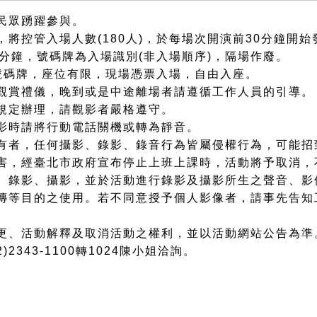
民眾踴躍參與。
將控管入場人數(180人)，於每場次開演前30分鐘開
0分鐘，號碼牌為入場識別(非入場順序)，隔場作廢。
號碼牌，座位有限，現場憑票入場，自由入座。
觀賞禮儀，晚到或是中途離場者請遵循工作人員的引導。
規定辦理，請觀影者嚴格遵守。
影時請將行動電話關機或轉為靜音。
有者，任何攝影、錄影、錄音行為皆屬侵權行為，可能招
害，經臺北市政府宣布停止上班上課時，活動將予取消，
、錄影、攝影，並於活動進行錄影及攝影所生之聲音、影
傳等目的之使用。若不同意授予個人影像者，請事先告知
更、活動解釋及取消活動之權利，並以活動網站公告為準
2343-1100轉1024陳小姐洽詢。