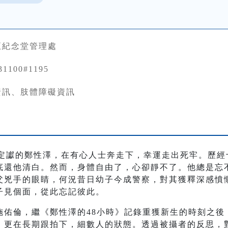
正紀念堂管理處
31100#1195
資訊、肢體障礙資訊
刑定讞的鄭性澤，在有心人士奔走下，幸運走出死牢。歷
底還他清白。然而，身體自由了，心卻靜不了。他總是忘
父兇手的眼睛，何況昔日幼子今成警察，對其獲釋深感憤
子見個面，從此忘記彼此。
施佑倫，繼《鄭性澤的48小時》記錄重獲新生的時刻之後
，更在長期跟拍下，細數人的狀態。透過被攝者的反思，