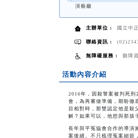
演藝廳
主辦單位 :
國立中
聯絡資訊 :
(02)234
無障礙服務 :
聽障
活動內容介紹
2016年，因殺警案被判死
會，為再審做準備，期盼徹
目相對時，那雙認定他是殺
解？如果可以，他想與那孩
長年與平冤協會合作的導演
案後續。不只梳理冤案細節