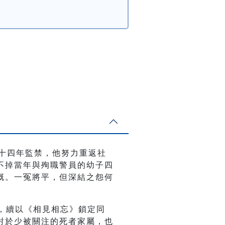
經十四年監禁，他努力重返社
不掉當年與殉職警員的幼子四
慨。一冤將平，但深結之怨何
，續以《相見相忘》鎖定同
對於少被關注的死者家屬，也