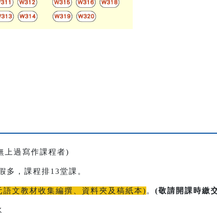
、無上過寫作課程者)
連續假多，課程排13堂課。
多元語文教材收集編撰、資料夾及稿紙本)
。
(敬請開課時繳
水