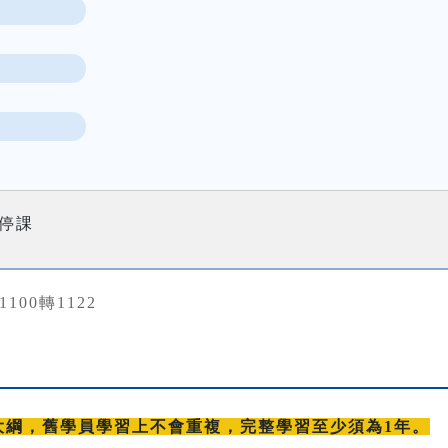
25停課
31100轉1122
大綱，舊學員學習上不會重複，完整學習至少須為1年。