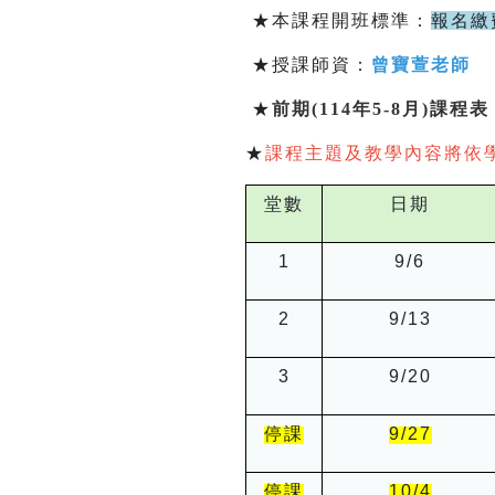
★本課程開班標準：
報名繳
★授課師資：
曾寶萱老師
★
前期(114年5-8月)課程表
★
課程主題及教學內容將依
堂數
日期
1
9/6
2
9/13
3
9/20
停課
9/27
停課
10/4