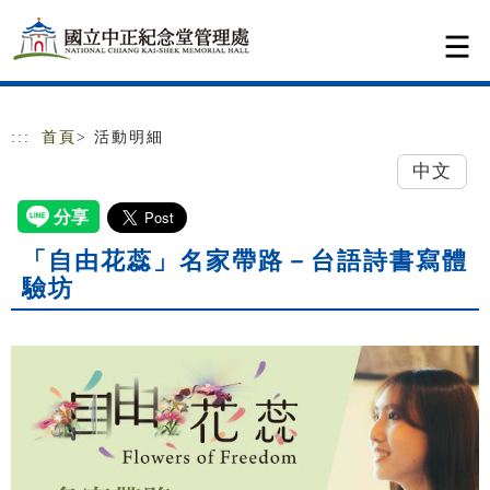
跳到主要內容
網站導覽
:::
首頁
> 活動明細
中文
「自由花蕊」名家帶路－台語詩書寫體
驗坊