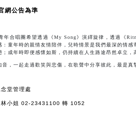
官網公告為準
年合唱團希望透過《My Song》演繹旋律，透過《Rit
感：童年時的親情友情陪伴，兒時情景是我們最深的情感
戀；成年時即便感懷如斯，仍持續在人生路途昂然卓立，
知音，一起走過歡笑與悲傷，在歌聲中分享彼此，最是真
紀念堂管理處
小姐 02-23431100 轉 1052