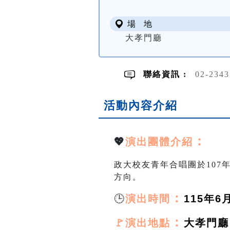
場 地
大孝門廳
聯絡資訊 :
02-234
活動內容介紹
：
💖
演出團體介紹
政大校友青年合唱團於107
方向。
🕒
：
演出時間
115年6月
：
🚩演出地點
大孝門廳