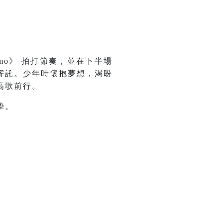
mo》 拍打節奏，並在下半場
寄託。少年時懷抱夢想，渴盼
高歌前行。
摯。