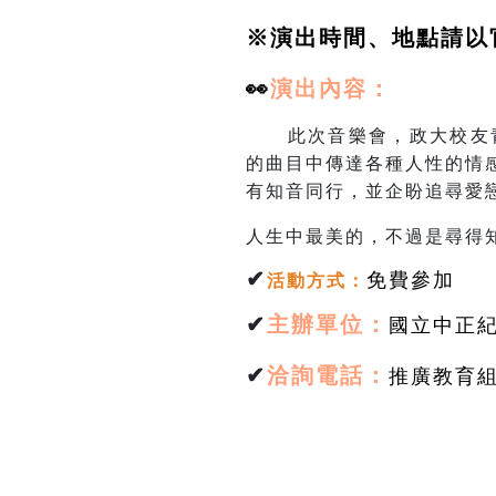
※演出時間、地點請以
👀
演出
內容：
此次音樂會，政大校友青
的曲目中傳達各種人性的情
有知音同行，並企盼追尋愛
人生中最美的，不過是尋得
✔
免費參加
活動方式
：
✔
主辦單位：
國立中正
✔
洽詢電話：
推廣教育組林