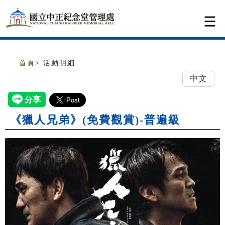
跳到主要內容
網站導覽
:::
首頁
> 活動明細
中文
《獵人兄弟》(免費觀賞)-普遍級