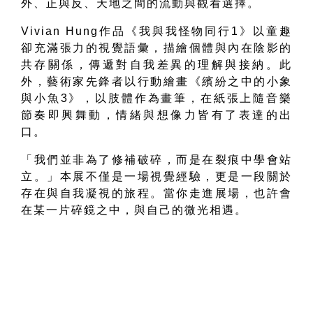
外、正與反、天地之間的流動與觀看選擇。
Vivian Hung
作品《我與我怪物同行
1
》以童趣
卻充滿張力的視覺語彙，描繪個體與內在陰影的
共存關係，傳遞對自我差異的理解與接納。此
外，藝術家先鋒者以行動繪畫《繽紛之中的小象
與小魚
3
》，以肢體作為畫筆，在紙張上隨音樂
節奏即興舞動，情緒與想像力皆有了表達的出
口。
「我們並非為了修補破碎，而是在裂痕中學會站
立。」本展不僅是一場視覺經驗，更是一段關於
存在與自我凝視的旅程。當你走進展場，也許會
在某一片碎鏡之中，與自己的微光相遇。