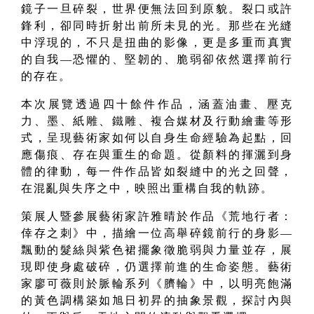
鏡子一旦碎裂，世界便無法回到原貌。裂口或許
鋒利，卻同時折射出前所未見的光。那些在光縫
中浮現的，不只是扭曲的影像，更是多重而真實
的自我
—
恐懼的、堅韌的、脆弱卻依然選擇前行
的存在。
本次展覽透過四十餘件作品，涵蓋油畫、壓克
力、墨、紙雕、鐵雕、複合媒材及行動繪畫等形
式，呈現藝術家如何以自身生命經驗為起點，回
應傷痕、存在與重生的命題。從顏料的揮灑到身
體的律動，每一件作品皆如裂縫中的光之回聲，
在混亂與失序之中，映照出重構自我的軌跡。
策展人暨參展藝術家許雅晴於作品《荒地行者：
倖存之刺》中，描繪一位高舉碎鏡前行的身影
—
飄動的髮絲與紫色裙擺象徵脆弱與力量並存，展
現即使身處破碎，仍選擇前進的生命姿態。藝術
家廖可薇則於脈輪系列《臍輪》中，以明亮飽滿
的黃色調構築如旭日初昇的抽象景觀，探討內與