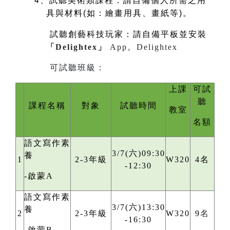
4
、試聽美術類課程：請自備個人所需之用
具與材料(如：繪畫用具、畫紙等)。
試聽創藝科技玩家：請自備平板並安裝
「Delightex」
App。
Delightex
可試聽班級：
上課
可試
聽
課程名稱
對象
試聽時間
教室
名額
語文寫作素
3/7(六)09:30
養
1
2-3年級
W320
4名
-12:30
-啟蒙A
語文寫作素
3/7(六)13:30
養
2
2-3年級
W320
9
名
-16:30
-啟蒙B