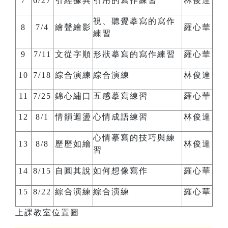
7
6/27
引經據典
引用的寫作練習
林俊達
視、聽覺摹寫的寫作
8
7/4
繪聲繪影
羅心華
練習
9
7/11
文從字順
形狀摹寫的寫作練習
羅心華
10
7/18
綜合演練
綜合演練
林俊達
11
7/25
錦心繡口
五感摹寫練習
羅心華
12
8/1
情韻迴盪
心情成語練習
林俊達
心情摹寫的技巧與練
13
8/8
歷歷如繪
林俊達
習
14
8/15
自圓其說
如何想像寫作
羅心華
15
8/22
綜合演練
綜合演練
羅心華
上課教室位置圖