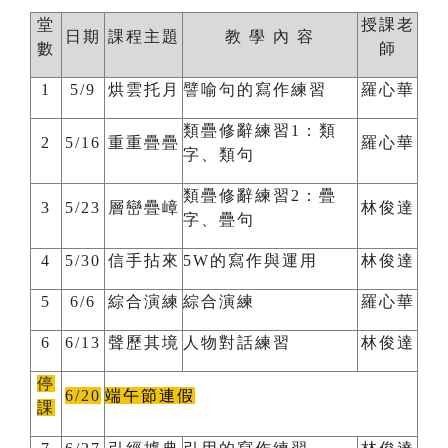
堂
授課老
日期
課程主題
教 學 內 容
數
師
1
5/9
烘雲托月
譬喻句的寫作練習
羅心華
類疊修辭練習
1
：類
2
5/16
重重疊疊
羅心華
字、類句
類疊修辭練習
2
：疊
3
5/23
層巒疊嶂
林俊達
字、疊句
4
5/30
信手拈來
5W
的寫作與運用
林俊達
5
6/6
綜合演練
綜合演練
羅心華
6
6/13
聲歷其境
人物對話練習
林俊達
停
6/20
端午節連假
課