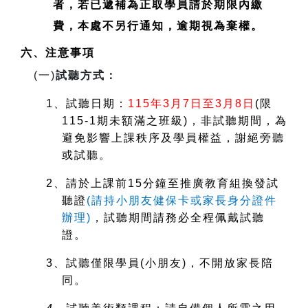
者，若已遞補為正取學員請於期限內繳
費，本處不另行通知，逾期視為棄權。
六、注意事項
(
一)
試聽方式：
1
、試聽日期：
115
年3月7日至3月8日
(
限
115-1期未額滿之班級)，非試聽期間，為
避免影響上課秩序及學員權益，謝絕旁聽
或試聽。
2
、請於上課前15分鐘至推廣教育組換發試
聽證
(
請持小朋友健保卡或家長身分證件
辦理)
，試聽期間請務必全程佩戴試聽
證。
3
、試聽僅限學員(小朋友)，不開放家長陪
同。