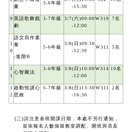
3-6年級
畫
-15:30
9
英語歌舞戲
3-7年級
3/7(六)09:00
W319
7
名
劇
-12:00
語文寫作素
1
3/8(日)09:30
養
5-6年級
W311
5
名
0
-12:30
-進階B
1
3-6年級
3/8(日)10:00
W314
10名
心智圖法
1
-12:00
1
啟動悅讀心
5-7年級
3/8(日)13:30
W311
2名
2
思維
-16:30
(
二)
請
注意各班開課日期，本處不另行通知，
並依報名人數保留教室調配、開班與否及