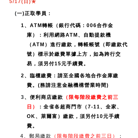
5/17(日)
★
(
一)正取學員：
1、ATM轉帳（銀行代碼：006合作金
庫）：利用網路ATM、自動提款機
（ATM）進行繳款，轉帳帳號（即繳款代
號）標示於繳費單據上方，如為跨行交
易，須另付15元手續費。
2、臨櫃繳費：請至全國各地合作金庫繳
費。(務請注意金融機構營業時間)
3
、便利商店繳款
（限每階段繳費之前三
日）
：全省各超商門市（7-11、全家、
OK、萊爾富）繳款，須另付10元手續
費。
4、郵局繳款
（限每階段繳費之前三日）
：