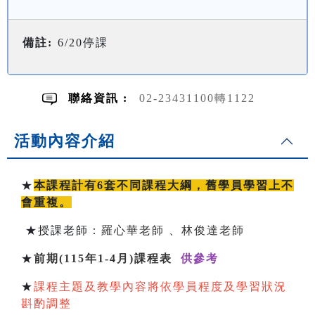
備註:
6/20停課
聯絡資訊 :
02-23431100轉1122
活動內容介紹
★
本課程計有6套不同課程大綱，舊學員學習上不
會重複。
★授課老師：
羅心華老師
、
林俊達老師
★
前期(115年1-4月)課程表
供參考
★
課程主題及教學內容將依學員程度及學習狀況
斟酌調整