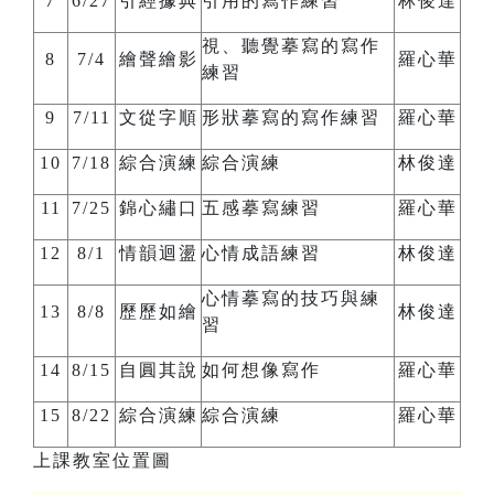
7
6/27
引經據典
引用的寫作練習
林俊達
視、聽覺摹寫的寫作
8
7/4
繪聲繪影
羅心華
練習
9
7/11
文從字順
形狀摹寫的寫作練習
羅心華
10
7/18
綜合演練
綜合演練
林俊達
11
7/25
錦心繡口
五感摹寫練習
羅心華
12
8/1
情韻迴盪
心情成語練習
林俊達
心情摹寫的技巧與練
13
8/8
歷歷如繪
林俊達
習
14
8/15
自圓其說
如何想像寫作
羅心華
15
8/22
綜合演練
綜合演練
羅心華
上課教室位置圖