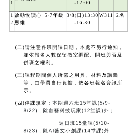
1
-12:00
1
啟動悅讀心
5-7年級
3/8(日)13:30
W311
2名
2
思維
-16:30
(
二)
請
注意各班開課日期，本處不另行通知，
並依報名人數保留教室調配、開班與否及
併班之權利。
(
三)課程期間個人所需之用具、材料及講義
等，由學員自行負擔，依各班報名資訊所
示。
(
四)停課規定：
本期週六班15堂課(5/9-
8/22)，除創藝科技玩家(12堂課)外；
週日班15堂課(5/10-
8/23)，除AI藝文小創課(14堂課)外