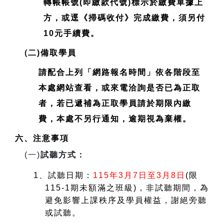
轉帳帳號(即繳款代號)標示於繳費單據上
方，或逕《掃碼收付》完成繳費，須另付
10元手續費。
(
二)備取學員
請配合上列「網路報名時間」依各階段至
本處網站查看，或來電洽詢是否已為正取
者，若已遞補為正取學員請於期限內繳
費，本處不另行通知，逾期視為棄權。
六、注意事項
(
一)
試聽方式：
1
、試聽日期：
115
年3月7日至3月8日
(
限
115-1期未額滿之班級)，非試聽期間，為
避免影響上課秩序及學員權益，謝絕旁聽
或試聽。