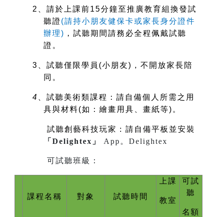
2
、請於上課前15分鐘至推廣教育組換發試
聽證
(
請持小朋友健保卡或家長身分證件
辦理)
，試聽期間請務必全程佩戴試聽
證。
3
、試聽僅限學員(小朋友)，不開放家長陪
同。
4
、試聽美術類課程：請自備個人所需之用
具與材料(如：繪畫用具、畫紙等)。
試聽創藝科技玩家：請自備平板並安裝
「Delightex」
App。
Delightex
可試聽班級：
上課
可試
聽
課程名稱
對象
試聽時間
教室
名額