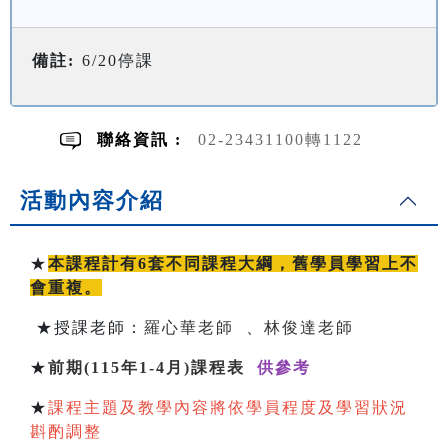
備註:
6/20停課
聯絡資訊 :
02-23431100轉1122
活動內容介紹
★
本課程計有6套不同課程大綱，舊學員學習上不
會重複。
★授課老師：
羅心華老師
、
林俊達老師
★
前期(115年1-4月)課程表
供參考
★
課程主題及教學內容將依學員程度及學習狀況
斟酌調整