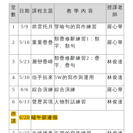
堂
授課老
日期
課程主題
教 學 內 容
數
師
1
5/9
烘雲托月
譬喻句的寫作練習
羅心華
類疊修辭練習
1
：類
2
5/16
重重疊疊
羅心華
字、類句
類疊修辭練習
2
：疊
3
5/23
層巒疊嶂
林俊達
字、疊句
4
5/30
信手拈來
5W
的寫作與運用
林俊達
5
6/6
綜合演練
綜合演練
羅心華
6
6/13
聲歷其境
人物對話練習
林俊達
停
6/20
端午節連假
課