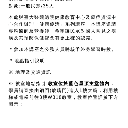
對象:一般民眾/35人
本處與臺大醫院總院健康教育中心
及
癌症資源中
心
合作辦理「健康優活」系列講座，本講座邀請
專科醫師及營養師，希望讓民眾對國人常見之疾
病及其預防保健觀念有更正確的認識。
＊參加本講座之公務人員將核予終身學習時數。
* 地點指引說明:
※ 地理及交通資訊:
※ 教室地點指引:
教室位於藍色屋頂主堂體內
，
學員請直接由銅門(玻璃門)進入1樓大廳，利用樓
梯或電梯前往3樓W318教室，教室位置詳參下方
圖示：