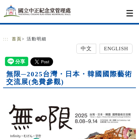
跳到主要內容
網站導覽
:::
首頁
> 活動明細
中文
ENGLISH
無限─2025台灣・日本・韓國國際藝術
交流展(免費參觀)