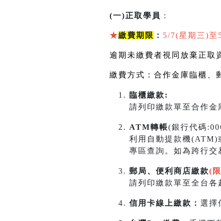
(一)正取學員
:
★
繳費期限
：
5/7(星期三)至
逾期未繳費者視同放棄正取
繳費方式：合作金庫臨櫃、
臨櫃繳款:
請列印繳款單至合作金庫
ATM轉帳
(銀行代碼:0
利用自動提款機(ATM
專區查詢。如為跨行交
郵局、便利商店繳款
(
請列印繳款單至全台各超
信用卡線上繳款：
選擇