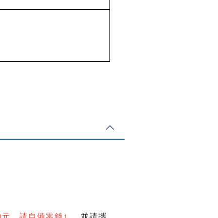
0元，請自備零錢）
，並請攜