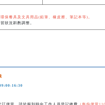
環保餐具及文具用品(鉛筆、橡皮擦、筆記本等)。
學習狀況斟酌調整。
級
09:00-16:30
代訂便當，請於報到時向工作人員登記繳費
（每份便當11