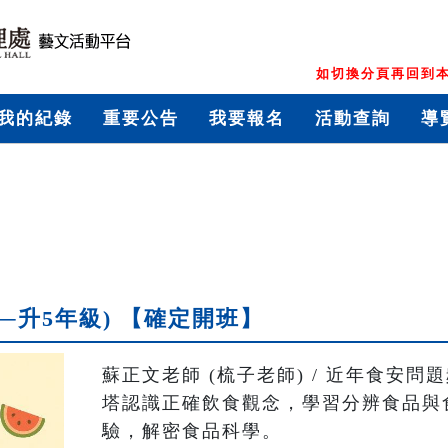
如切換分頁再回到本
我的紀錄
重要公告
我要報名
活動查詢
導
─升5年級) 【確定開班】
蘇正文老師 (梳子老師) / 近年食安
塔認識正確飲食觀念，學習分辨食品與