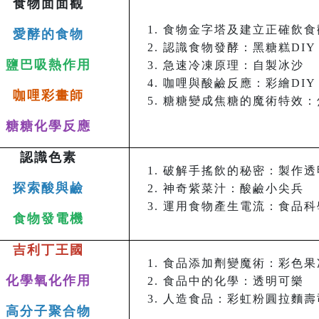
食物面面觀
食物金字塔及建立正確飲食
愛酵的食物
認識食物發酵：黑糖糕DIY
鹽巴吸熱作用
急速冷凍原理：自製冰沙
咖哩與酸鹼反應：彩繪DIY
咖哩彩畫師
糖糖變成焦糖的魔術特效：
糖糖化學反應
認識色素
破解手搖飲的秘密：製作透
探索酸與鹼
神奇紫菜汁：酸鹼小尖兵
運用食物產生電流：食品科
食物發電機
吉利丁王國
食品添加劑變魔術：彩色果
化學氧化作用
食品中的化學：透明可樂
人造食品：彩虹粉圓拉麵壽
高分子聚合物