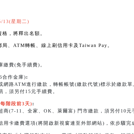
5/13(星期二)
資格，將釋出名額。
郵局、
ATM
轉帳、線上刷信用卡及
Taiwan Pay
。
繳費(免手續費)。
06合作金庫)
:
)或網路ATM進行繳款，轉帳帳號(繳款代號)標示於繳款
易，須另付15元手續費。
限每階段前3天)
:
商(7-11、全家、OK、萊爾富) 門市繳款，須另付10
信用卡繳費選項(將開啟新視窗連至外部網站)，依步驟完成