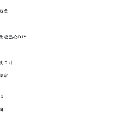
觀念
焦糖點心DIY
明果汁
學家
凍
司