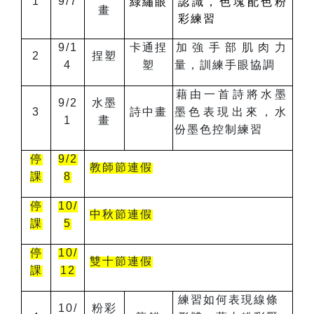
1
9/7
綠繡眼
認識
，
色塊配色粉
畫
彩練習
9/1
卡通捏
加強手部肌肉力
2
捏塑
4
塑
量，訓練手眼協調
藉由一首詩將水墨
9/2
水墨
3
詩中畫
墨色表現出來，水
1
畫
份墨色控制練習
停
9/2
教師節連假
課
8
停
10/
中秋節連假
課
5
停
10/
雙十節連假
課
12
練習如何表現線條
10/
粉彩