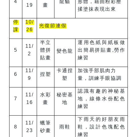
4
龍貓
形體，藉由粉彩壓
19
畫
揉塗抹表現出來
停
10/
光復節連假
課
26
半立
運用色紙與紙板做
11/
5
體拼
出簡易拼貼畫,勞作
變色龍
2
貼畫
練習
11/
卡通捏
加強手部肌肉力
6
捏塑
9
塑
量，訓練手眼協調
認識有趣的神秘基
11/
水彩
秘密基
7
地，線條水份配色
16
畫
地
練習
下雨天的好朋友雨
11/
蠟筆
8
雨鞋
鞋，設計色塊配色
23
砂畫
練習