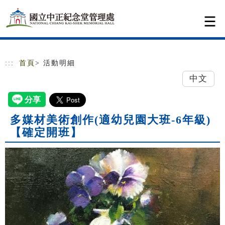
跳到主要內容
網站導覽
:::
首頁
> 活動明細
中文
多媒材美術創作(適幼兒園大班-6年級)
【確定開班】