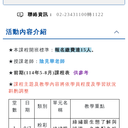
聯絡資訊 :
02-23431100轉1122
活動內容介紹
★本課程開班標準：
報名繳費達15人
。
★授課老師：
陰見華老師
★
前期(114年5-8月)課程表
供參考
★
課程主題及教學內容將依學員程度及學習狀況
斟酌調整
堂
日
單元名
類別
教學重點
數
期
稱
綠繡眼生態了解與
粉彩