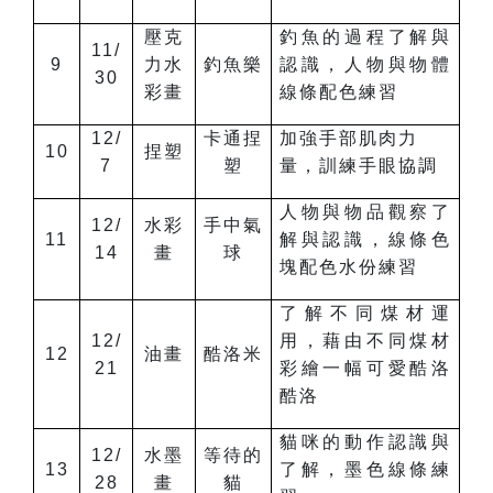
壓克
釣魚的過程了解與
11/
9
力水
釣魚樂
認識，人物與物體
30
彩畫
線條配色練習
12/
卡通捏
加強手部肌肉力
10
捏塑
7
塑
量，訓練手眼協調
人物與物品觀察了
12/
水彩
手中氣
11
解與認識，線條色
14
畫
球
塊配色水份練習
了解不同煤材運
12/
用，藉由不同煤材
12
油畫
酷洛米
21
彩繪一幅可愛酷洛
酷洛
貓咪的動作認識與
12/
水墨
等待的
13
了解，墨色線條練
28
畫
貓