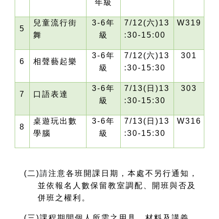
年級
兒童流行街
3-6
年
7/12(
六)13
W319
5
舞
級
:30-15:00
3-6
年
7/12(
六)13
301
6
相聲藝起樂
級
:30-15:30
3-6
年
7/13(
日)13
303
7
口語表達
級
:30-15:30
桌遊玩出數
3-6
年
7/13(
日)13
W316
8
學腦
級
:30-15:30
(
二)
請
注意各班開課日期，本處不另行通知，
並依報名人數保留教室調配、開班與否及
併班之權利。
(
三)課程期間個人所需之用具、材料及講義