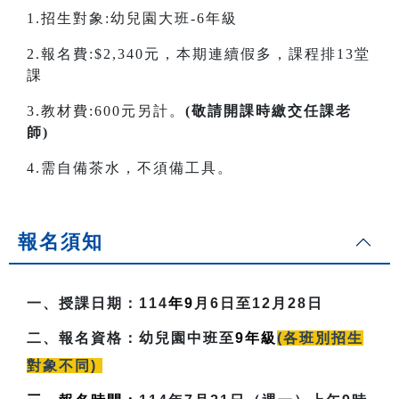
1.招生對象:幼兒園大班-6年級
2.報名費:$2,340元，本期連續假多，課程排13堂
課
3.教材費:600元另計。
(敬請開課時繳交任課老
師)
4.需自備茶水，不須備工具。
報名須知
一、授課日期：
114
年9
月6日至12月28日
二、報名資格：
幼兒園中班至
9
年級
(各班別招生
對象不同)