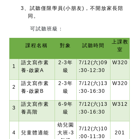
3
、試聽僅限學員(小朋友)，不開放家長陪
同。
可試聽班級：
上課教
課程名稱
對象
試聽時間
室
語文寫作素
2-3
年
7/12(
六)09
W320
1
養-啟蒙A
級
:30-12:30
語文寫作素
2-3
年
7/12(
六)13
W320
2
養-啟蒙B
級
:30-16:30
語文寫作素
6-9
年
7/12(
六)13
W312
3
養高階
級
:30-16:30
幼兒園
7/12(
六)10
4
兒童體適能
大班-3
201
:00-11:30