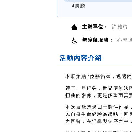
4展廳
主辦單位 :
許雅晴
無障礙服務 :
心智
活動內容介紹
本展集結
7
位藝術家，透過
鏡子一旦碎裂，世界便無法
扭曲的影像，更是多重而真
本次展覽透過四十餘件作品
以自身生命經驗為起點，回
之回聲，在混亂與失序之中