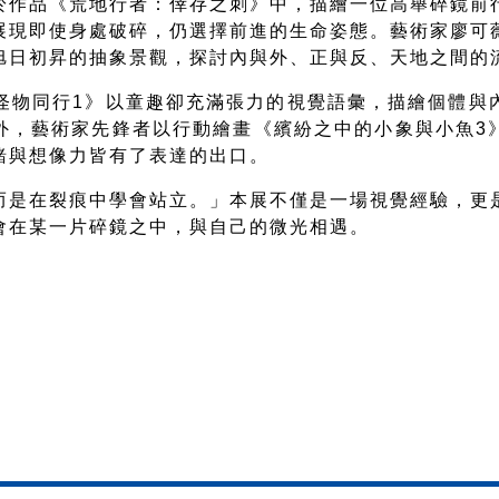
於作品《荒地行者：倖存之刺》中，描繪一位高舉碎鏡前
展現即使身處破碎，仍選擇前進的生命姿態。藝術家廖可
旭日初昇的抽象景觀，探討內與外、正與反、天地之間的
怪物同行
1
》以童趣卻充滿張力的視覺語彙，描繪個體與
外，藝術家先鋒者以行動繪畫《繽紛之中的小象與小魚
3
緒與想像力皆有了表達的出口。
而是在裂痕中學會站立。」本展不僅是一場視覺經驗，更
會在某一片碎鏡之中，與自己的微光相遇。