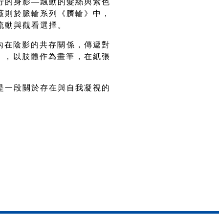
行的身影
—
飄動的髮絲與紫色
薇則於脈輪系列《臍輪》中，
流動與觀看選擇。
內在陰影的共存關係，傳遞對
》，以肢體作為畫筆，在紙張
是一段關於存在與自我凝視的