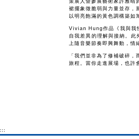
策展人暨參展藝術家許雅晴
裙擺象徵脆弱與力量並存，
以明亮飽滿的黃色調構築如
Vivian Hung
作品《我與我
自我差異的理解與接納。此
上隨音樂節奏即興舞動，情
「我們並非為了修補破碎，
旅程。當你走進展場，也許
:::