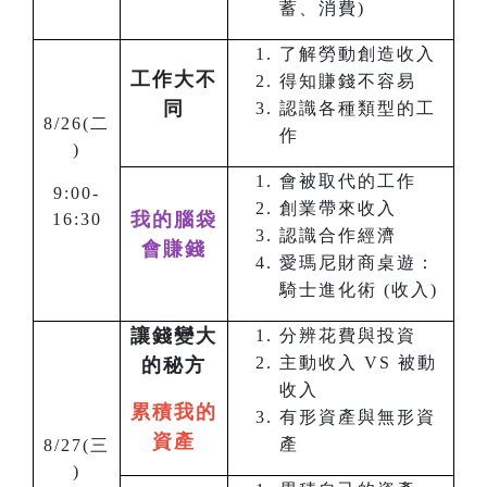
蓄、消費)
了解勞動創造收入
工作大不
得知賺錢不容易
同
認識各種類型的工
8/26(
二
作
)
會被取代的工作
9:00-
創業帶來收入
我的腦袋
16:30
認識合作經濟
會賺錢
愛瑪尼財商桌遊：
騎士進化術 (收入)
讓錢變大
分辨花費與投資
主動收入 VS 被動
的秘方
收入
累積我的
有形資產與無形資
資產
產
8/27(
三
)