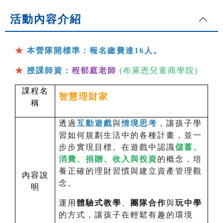
活動內容介紹
★
本營隊開標準：報名繳費達16人。
★
授課師資：
程郁庭老師
(
布萊恩兒童商學院
)
課程名
智慧理財家
稱
透過
互動遊戲
與
情境思考
，讓孩子學
習如何規劃生活中的各種計畫，並一
步步實現目標。在遊戲中認識
儲蓄、
消費、捐贈、收入與投資
的概念，培
養正確的理財習慣與建立資產管理觀
內容說
念。
明
運用
體驗式教學
、
團隊合作
與
玩中學
的方式，讓孩子在輕鬆有趣的環境