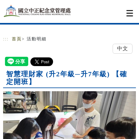
跳到主要內容
網站導覽
:::
首頁
> 活動明細
中文
智慧理財家 (升2年級─升7年級) 【確
定開班】