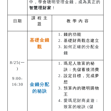
中，學會聰明管理金錢，成為真正的
智慧理財家
！
課 程 主
日期
教 學 內 容
題
錢的功能
基礎金錢
基礎財商觀念建立
觀
如何正確的分配金
錢
8/25(
一
瑪尼人致富的秘
)
訣：先儲蓄後消費
設定目標，完成夢
9:00-
想
金錢分配
16:30
預算內的聰明購物
的秘訣
王
愛瑪尼財商桌遊：
致富的秘訣 (儲