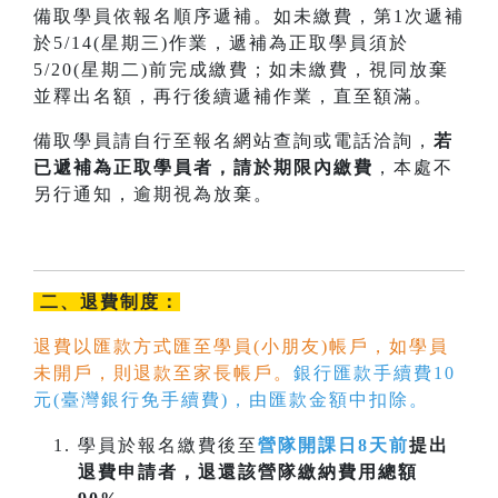
備取學員依報名順序遞補。如未繳費，第1次遞補
於5/14(星期三)作業，遞補為正取學員須於
5/20(星期二)前完成繳費；如未繳費，視同放棄
並釋出名額，再行後續遞補作業，直至額滿。
備取學員請自行至報名網站查詢或電話洽詢，
若
已遞補為正取學員者，請於期限內
繳費
，本處不
另行通知，逾期視為放棄。
二、退費制度：
退費以匯款方式匯至學員(小朋友)帳戶，如學員
未開戶，則退款至家長帳戶。
銀行匯款手續費10
元(臺灣銀行免手續費)，由匯款金額中扣除。
學員於報名繳費後至
營隊開課日8天前
提出
退費申請者，退還該營隊繳納費用總額