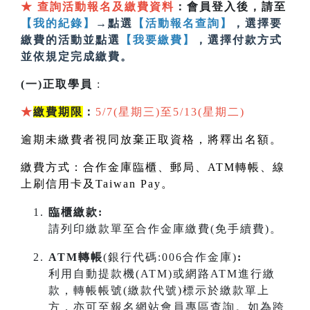
★
查詢活動報名及繳費資料
：會員登入後，請至
【我的紀錄】
→點選
【活動報名查詢】
，選擇要
繳費的活動並點選
【我要繳費】
，選擇付款方式
並依規定完成繳費。
(一)正取學員
:
★
繳費期限
：
5/7(星期三)至5/13(星期二)
逾期未繳費者視同放棄正取資格，將釋出名額。
繳費方式：合作金庫臨櫃、郵局、
ATM
轉帳、線
上刷信用卡及
Taiwan Pay
。
臨櫃繳款:
請列印繳款單至合作金庫繳費(免手續費)。
ATM轉帳
(銀行代碼:006合作金庫)
:
利用自動提款機(ATM)或網路ATM進行繳
款，轉帳帳號(繳款代號)標示於繳款單上
方，亦可至報名網站會員專區查詢。如為跨