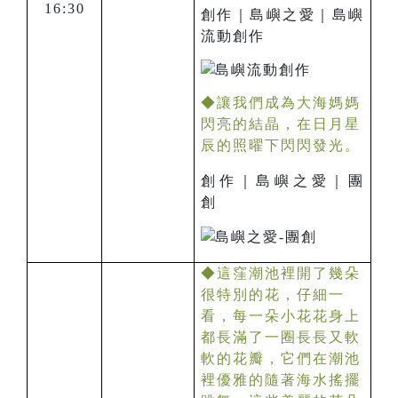
16:30
創作｜島
嶼
之
愛
｜島
嶼
流動創作
◆讓我們成為大海媽媽
閃亮的結晶，在日月星
辰的照曜下閃閃發光。
創作｜島
嶼
之
愛
｜團
創
◆這窪潮池裡開了幾朵
很特別的花，仔細一
看，每一朵小花花身上
都長滿了一圈長長又軟
軟的花瓣，它們在潮池
裡優雅的隨著海水搖擺