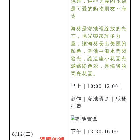
跳舞，這些美麗的花朵
是可愛的動物朋友～海
葵
海葵是潮池裡綻放的光
芒，陽光帶來許多力
量，讓海葵長出美麗的
顏色，潮池中海水閃閃
發光，讓這座小花園充
滿繽紛色彩，是海邊的
閃亮花園。
早上｜10:00-12:00 |
創作｜潮池寶盒｜紙藝
捏塑
下午｜13:30-16:00
8/12(
二)
溫暖的潮