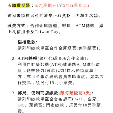
★
繳費期限
：
5/7(星期三)至5/13(星期二)
逾期未繳費者視同放棄正取資格，將釋出名額。
繳費方式：合作金庫臨櫃、郵局、
ATM
轉帳、線
上刷信用卡及
Taiwan Pay
。
臨櫃繳款:
請列印繳款單至合作金庫繳費(免手續費)。
ATM轉帳
(銀行代碼:006合作金庫)
:
利用自動提款機(ATM)或網路ATM進行繳
款，轉帳帳號(繳款代號)標示於繳款單上
方，亦可至報名網站會員專區查詢。如為跨
行交易，須另付15元手續費。
郵局、便利商店繳款
(限每階段前3天)
:
請列印繳款單至全台各超商(7-11、全家、
OK、萊爾富) 門市繳款，須另付10元手續
費。