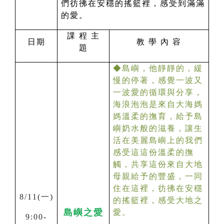
們彷彿在安穩的搖籃裡，感受到滿滿
的愛。
課 程 主
日期
教 學 內 容
題
◆島嶼，他靜靜的，緩
慢的停著，感覺一波又
一波愛的循環與分享，
海浪泡泡是來自大海媽
媽溫柔的撫育，給予島
嶼奶水般的滋養，讓生
活在美麗島嶼上的我們
感受這這份溫柔的撫
觸，共享這份來自大地
母親給予的豐盛，一同
住在這裡，彷彿在安穩
8/11(
一)
的搖籃裡，感受大地之
島嶼之愛
愛。
9:00-