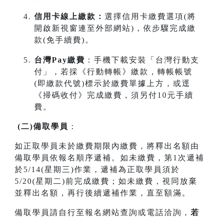
信用卡線上繳款：
選擇信用卡繳費選項(將
開啟新視窗連至外部網站)，依步驟完成繳
款(免手續費)。
台灣Pay繳費
：手機下載安裝「台灣行動支
付」，若採《行動轉帳》繳款，轉帳帳號
(即繳款代號)標示於繳費單據上方，或逕
《掃碼收付》完成繳費，須另付10元手續
費。
(
二
)
備取學員
：
如正取學員未於繳費期限內繳費，將釋出名額由
備取學員依報名順序遞補。如未繳費，第1次遞補
於5/14(星期三)作業，遞補為正取學員須於
5/20(星期二)前完成繳費；如未繳費，視同放棄
並釋出名額，再行後續遞補作業，直至額滿。
備取學員請自行至報名網站查詢或電話洽詢，
若