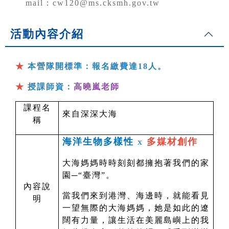
mail：cw120@ms.cksmh.gov.tw
活動內容介紹
★
本營隊開標準：報名繳費達18人。
★
授課師資：
高曉嵐老師
課程名
來自深深大海
稱
海洋生物多樣性
x
多媒材創作
大海媽媽時時刻刻都擁抱著我們的家
園─“臺灣”。
內容說
當我們來到港灣、海邊時，就能看見
明
一望無際的大海媽媽，她是如此的遼
闊有力量，讓生活在美麗島嶼上的我