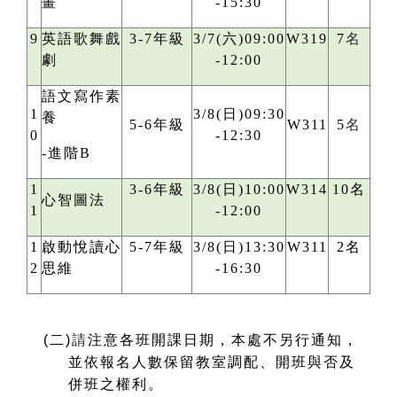
畫
-15:30
9
英語歌舞戲
3-7年級
3/7(六)09:00
W319
7
名
劇
-12:00
語文寫作素
1
3/8(日)09:30
養
5-6年級
W311
5
名
0
-12:30
-進階B
1
3-6年級
3/8(日)10:00
W314
10名
心智圖法
1
-12:00
1
啟動悅讀心
5-7年級
3/8(日)13:30
W311
2名
2
思維
-16:30
(
二)
請
注意各班開課日期，本處不另行通知，
並依報名人數保留教室調配、開班與否及
併班之權利。