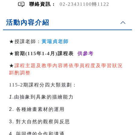
聯絡資訊 :
02-23431100轉1122
活動內容介紹
★授課老師：
黃瑞貞老師
★
前期(115年1-4月)課程表
供參考
★
課程主題及教學內容將依學員程度及學習狀況
斟酌調整
115-2期課程分四大類規劃：
1
.由抽象到具象的描繪能力
2.
各種繪畫素材的運用
3.
對大自然的觀察與反思
4.
與同儕的合作和溝通