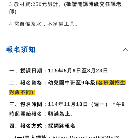
3.教材費:250元另計。
(敬請開課時繳交任課老
師)
4.需自備茶水，不須備工具。
報名須知
一、授課日期：
115
年5
月9日至8月23日
二、報名資格：
幼兒園中班至
9
年級
(各班別招生
對象不同)
三、報名時間：
114年11月10日（週一）上午9
時起開始報名，額滿為止。
四、報名方式：採網路報名
(
一)進入網址：
https://reurl.cc/bVWol3