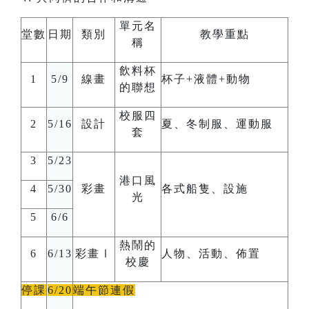
單元名
堂數
日期
類別
教學重點
稱
飲料杯
1
5/9
線畫
杯子
+
液體
+
動物
的聯想
校服四
2
5/16
設計
夏、冬制服、運動服
套
3
5/23
港口風
4
5/30
彩畫
各式船隻、設施
光
5
6/6
熱鬧的
6
6/13
彩畫Ⅰ
人物、活動、佈置
校慶
停課
6/20
端午節連假