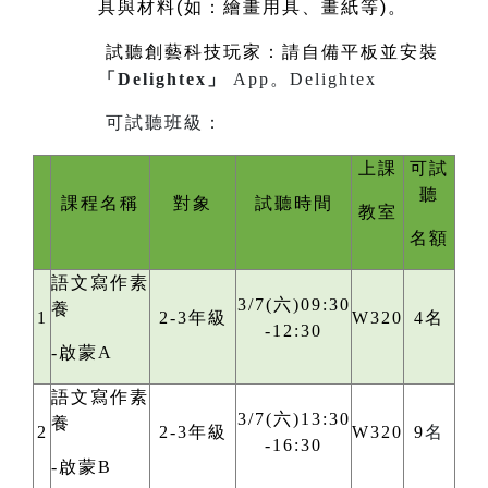
具與材料(如：繪畫用具、畫紙等)。
試聽創藝科技玩家：請自備平板並安裝
「Delightex」
App。
Delightex
可試聽班級：
上課
可試
聽
課程名稱
對象
試聽時間
教室
名額
語文寫作素
3/7(六)09:30
養
1
2-3年級
W320
4名
-12:30
-啟蒙A
語文寫作素
3/7(六)13:30
養
2
2-3年級
W320
9
名
-16:30
-啟蒙B