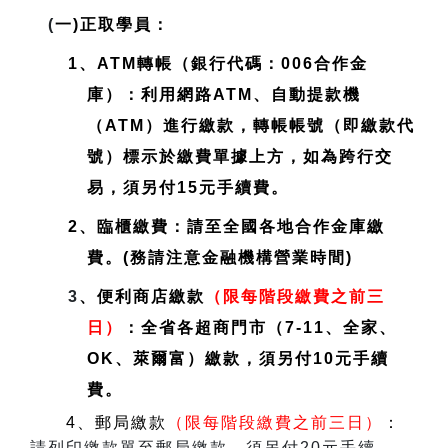
(
一)正取學員：
1、ATM轉帳（銀行代碼：006合作金
庫）：利用網路ATM、自動提款機
（ATM）進行繳款，轉帳帳號（即繳款代
號）標示於繳費單據上方，如為跨行交
易，須另付15元手續費。
2、臨櫃繳費：請至全國各地合作金庫繳
費。(務請注意金融機構營業時間)
3
、便利商店繳款
（限每階段繳費之前三
日）
：全省各超商門市（7-11、全家、
OK、萊爾富）繳款，須另付10元手續
費。
4、郵局繳款
（限每階段繳費之前三日）
：
請列印繳款單至郵局繳款，須另付20元手續