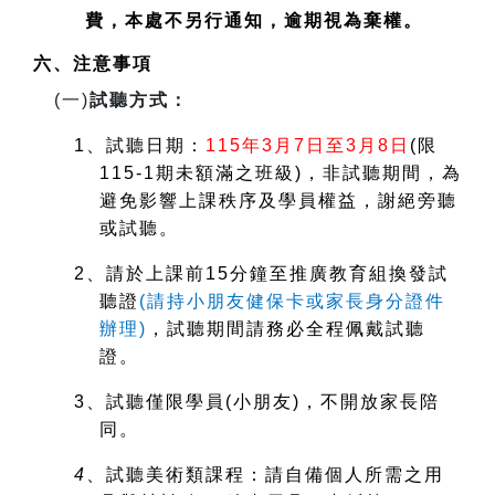
費，本處不另行通知，逾期視為棄權。
六、注意事項
(
一)
試聽方式：
1
、試聽日期：
115
年3月7日至3月8日
(
限
115-1期未額滿之班級)，非試聽期間，為
避免影響上課秩序及學員權益，謝絕旁聽
或試聽。
2
、請於上課前15分鐘至推廣教育組換發試
聽證
(
請持小朋友健保卡或家長身分證件
辦理)
，試聽期間請務必全程佩戴試聽
證。
3
、試聽僅限學員(小朋友)，不開放家長陪
同。
4
、試聽美術類課程：請自備個人所需之用