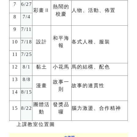
7
6/27
熱鬧的
彩畫Ⅱ
人物、活動、佈置
校慶
8
7/4
9
7/11
和平海
10
7/18
設計
各式人種、服裝
報
11
7/25
12
8/1
黏土
小花馬
馬的結構、配色
13
8/8
故事一
漫畫
故事的連貫性
則
14
8/15
團體活
發獎品
15
8/22
腦力激盪、合作精神
動
囉
上課教室位置圖