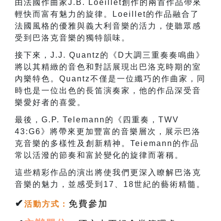
由法國作曲家
J.B. Loeillet
創作的兩首作品帶來
輕快而富有魅力的旋律。
Loeillet
的作品融合了
法國風格的優雅與義大利音樂的活力，使聽眾感
受到巴洛克音樂的獨特韻味。
接下來，
J.J. Quantz
的《
D
大調三重奏奏鳴曲》
將以其精緻的音色和對話展現出巴洛克時期的室
內樂特色。
Quantz
不僅是一位纖巧的作曲家，同
時也是一位出色的長笛演奏家，他的作品深受音
樂愛好者的喜愛。
最後，
G.P. Telemann
的《四重奏，
TWV
43:G6
》將帶來更加豐富的音樂層次，展示巴洛
克音樂的多樣性及創新精神。
Teiemann
的作品
常以活潑的節奏和富於變化的旋律而著稱。
這些精彩作品的演出將使我們更深入瞭解巴洛克
音樂的魅力，並感受到
17
、
18
世紀的藝術精髓。
✔
免費參加
活動方式
：