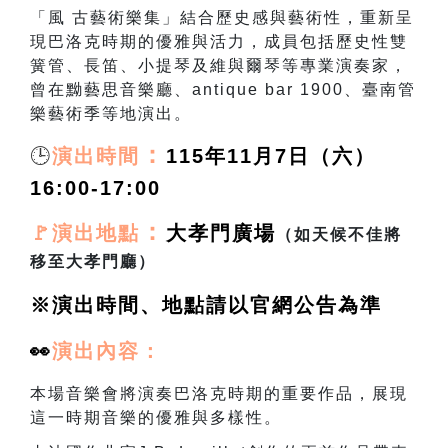
「風 古藝術樂集」結合
歷史感與藝術性，重新呈
現巴洛克時期的優雅與活力，成員包括歷史性雙
簧管、長笛、小提琴及維與爾琴等專業演奏家，
曾在黝藝思音樂廳、
antique bar 1900
、臺南管
樂藝術季等地演出。
🕒
：
演出時間
115年11月7日（六）
16:00-17:00
：
🚩演出地點
大孝門廣場
（如天候不佳將
移至大孝門廳）
※演出時間、地點請以官網公告為準
👀
演出
內容：
本場音樂會將演奏巴洛克時期的重要作品，展現
這一時期音樂的優雅與多樣性。