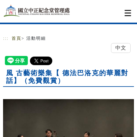
跳到主要內容
網站導覽
:::
首頁
> 活動明細
中文
風 古藝術樂集【 德法巴洛克的華麗對
話】（免費觀賞）