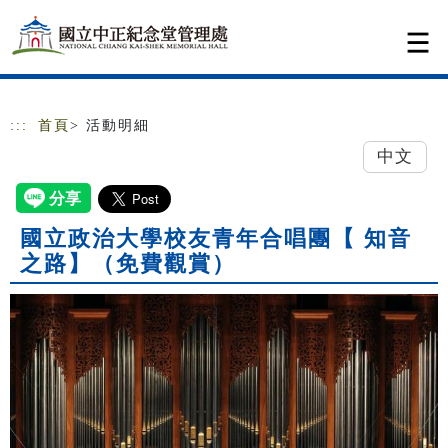
跳到主要內容
網站導覽
:::
首頁
> 活動明細
中文
國立政治大學校友青年合唱團【 知音
之路】（免費觀賞）