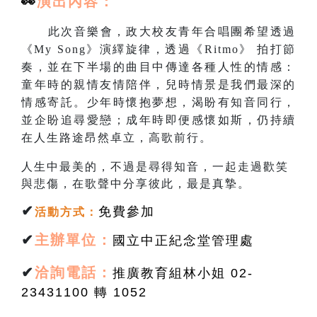
👀
演出
內容：
此次音樂會，政大校友青年合唱團希望透過
《My Song》演繹旋律，透過《Ritmo》 拍打節
奏，並在下半場的曲目中傳達各種人性的情感：
童年時的親情友情陪伴，兒時情景是我們最深的
情感寄託。少年時懷抱夢想，渴盼有知音同行，
並企盼追尋愛戀；成年時即便感懷如斯，仍持續
在人生路途昂然卓立，高歌前行。
人生中最美的，不過是尋得知音，一起走過歡笑
與悲傷，在歌聲中分享彼此，最是真摯。
✔
免費參加
活動方式
：
✔
主辦單位：
國立中正紀念堂管理處
✔
洽詢電話：
推廣教育組林小姐 02-
23431100 轉 1052