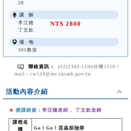
28
講 師
李汪聰
NT$ 2800
丁文欽
場 地
301教室
聯絡資訊 :
(02)2343-1100分機1116 /
mail：cw120@ms.cksmh.gov.tw
活動內容介紹
★
授課師資：
李汪聰老師
、
丁文欽老師
課程名
Go！Go！昆蟲探險隊
稱