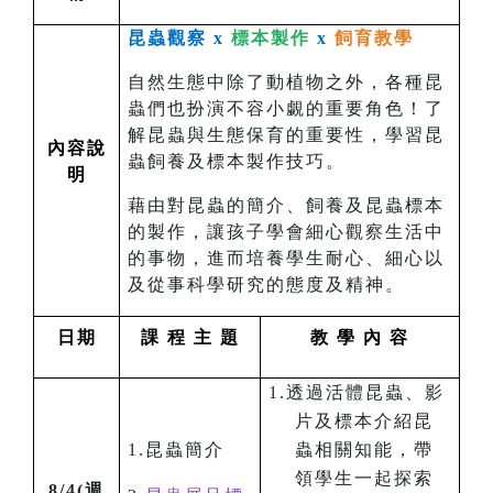
昆蟲觀察 x
標本製作
x
飼育教學
自然生態中除了動植物之外，各種昆
蟲們也扮演不容小覷的重要角色！了
解昆蟲與生態保育的重要性，學習昆
內容說
蟲飼養及標本製作技巧。
明
藉由對昆蟲的簡介、飼養及昆蟲標本
的製作，讓孩子學會細心觀察生活中
的事物，進而培養學生耐心、細心以
及從事科學研究的態度及精神。
日期
課 程 主 題
教 學 內 容
1.
透過活體昆蟲、影
片及標本介紹昆
1.
昆蟲簡介
蟲相關知能，帶
領學生一起探索
8/4(週