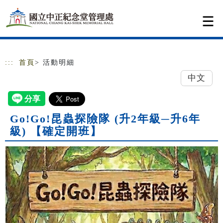
跳到主要內容
網站導覽
:::
首頁
> 活動明細
中文
Go!Go!昆蟲探險隊 (升2年級─升6年
級) 【確定開班】