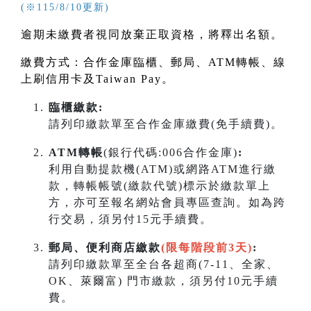
(※115/8/10更新)
逾期未繳費者視同放棄正取資格，將釋出名額。
繳費方式：合作金庫臨櫃、郵局、
ATM
轉帳、線
上刷信用卡及
Taiwan Pay
。
臨櫃繳款:
請列印繳款單至合作金庫繳費(免手續費)。
ATM轉帳
(銀行代碼:006合作金庫)
:
利用自動提款機(ATM)或網路ATM進行繳
款，轉帳帳號(繳款代號)標示於繳款單上
方，亦可至報名網站會員專區查詢。如為跨
行交易，須另付15元手續費。
郵局、便利商店繳款
(限每階段前3天)
:
請列印繳款單至全台各超商(7-11、全家、
OK、萊爾富) 門市繳款，須另付10元手續
費。