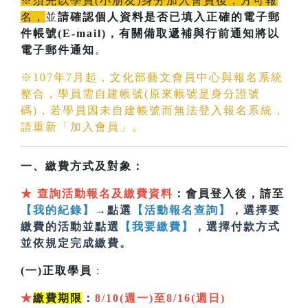
※須先以學員(小朋友)身分加入會員後，方可報
名，
並
請確認個人資料是否已填入正確的電子郵
件帳號(E-mail)
，有關備取遞補與行前通知將以
電子郵件通知
。
※107年7月起，文化部藝文會員中心與報名系統
整合，學員需自建帳號(原來帳號是身分證號
碼)，若學員因未自建帳號而無法登入報名系統，
請重新「加入會員」。
一、繳費方式及對象：
★
查詢活動報名及繳費資料
：會員登入後，請至
【我的紀錄】
→點選
【活動報名查詢】
，選擇要
繳費的活動並點選
【我要繳費】
，選擇付款方式
並依規定完成繳費。
(一)正取學員
:
★
繳費期限
：
8/10(週一)至8/16(週日)