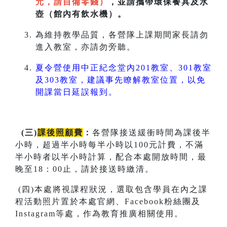
元，請自備零錢）
，並請攜帶環保餐具及水
壺（館內有飲水機）。
為維持教學品質，各營隊上課期間家長請勿
進入教室，亦請勿旁聽。
夏令營使用中正紀念堂內201教室、301教室
及303教室，建議事先瞭解教室位置，以免
開課當日延誤報到。
(
三
)
課後照顧費
：
各營隊接送緩衝時間為課後半
小時，超過半小時每半小時以100元計費，不滿
半小時者以半小時計算，配合本處開放時間，最
晚至18：00止，請於接送時繳清。
(四)本處將視課程狀況，選取包含學員在內之課
程活動照片置於本處官網、Facebook粉絲團及
Instagram等處，作為教育推廣相關使用。