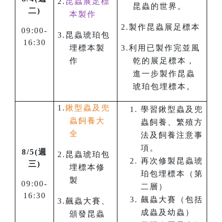
2.
昆蟲展足標
昆蟲的世界。
二)
本製作
2.
製作昆蟲展足標本
09:00-
3.
昆蟲琥珀包
16:30
埋標本製
3.
利用已製作完並風
作
乾的展足標本，
進一步製作昆蟲
琥珀包埋標本。
1.
鍬型蟲及兜
學習鍬型蟲及兜
蟲飼養大
蟲飼養、繁殖方
全
法及飼養注意事
項。
8/5(週
2.
昆蟲琥珀包
再次修製昆蟲琥
三)
埋標本修
珀包埋標本（第
製
09:00-
二層）
16:30
飆蟲大賽（包括
3.
飆蟲大賽、
成蟲及幼蟲）
頒發昆蟲