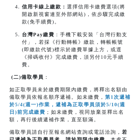
信用卡線上繳款：
選擇信用卡繳費選項(將
開啟新視窗連至外部網站)，依步驟完成繳
款(免手續費)。
台灣Pay繳費
：手機下載安裝「台灣行動支
付」，若採《行動轉帳》繳款，轉帳帳號
(即繳款代號)標示於繳費單據上方，或逕
《掃碼收付》完成繳費，須另付10元手續
費。
(
二
)
備取學員
：
如正取學員未於繳費期限內繳費，將釋出名額由
備取學員依報名順序遞補。如未繳費，
第1次遞補
於5/4(週一)作業，遞補為正取學員須於5/10(週
日)前完成繳費
；如未繳費，視同放棄並釋出名
額，再行後續遞補作業，直至額滿。
備取學員請自行至報名網站查詢或電話洽詢，
若
已遞補為正取學員者，請於期限內
繳費
，本處不