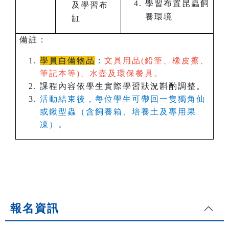
學習布置昆蟲飼
及學習布
養環境
缸
備註：
學員自備物品
：
文具用品(鉛筆、橡皮擦、
筆記本等)、水壺及環保餐具。
課程內容依學生實際學習狀況斟酌調整。
活動結束後，每位學生可帶回一隻獨角仙
或鍬型蟲（含飼養箱、培養土及專用果
凍）。
報名資訊