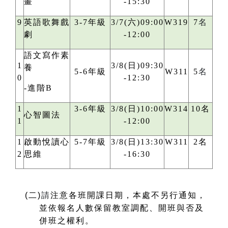
畫
-15:30
9
英語歌舞戲
3-7年級
3/7(六)09:00
W319
7
名
劇
-12:00
語文寫作素
1
3/8(日)09:30
養
5-6年級
W311
5
名
0
-12:30
-進階B
1
3-6年級
3/8(日)10:00
W314
10名
心智圖法
1
-12:00
1
啟動悅讀心
5-7年級
3/8(日)13:30
W311
2名
2
思維
-16:30
(
二)
請
注意各班開課日期，本處不另行通知，
並依報名人數保留教室調配、開班與否及
併班之權利。