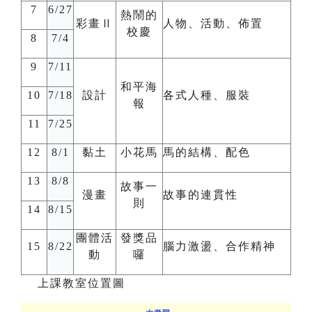
7
6/27
熱鬧的
彩畫Ⅱ
人物、活動、佈置
校慶
8
7/4
9
7/11
和平海
10
7/18
設計
各式人種、服裝
報
11
7/25
12
8/1
黏土
小花馬
馬的結構、配色
13
8/8
故事一
漫畫
故事的連貫性
則
14
8/15
團體活
發獎品
15
8/22
腦力激盪、合作精神
動
囉
上課教室位置圖