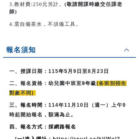
3.教材費:250元另計。
(敬請開課時繳交任課老
師)
4.需自備茶水，不須備工具。
報名須知
一、授課日期：
115
年5
月9日至8月23日
二、報名資格：
幼兒園中班至
9
年級
(各班別招生
對象不同)
三、報名時間：
114年11月10日（週一）上午9
時起開始報名，額滿為止。
四、報名方式：採網路報名
(
一)進入網址：
https://reurl.cc/bVWol3