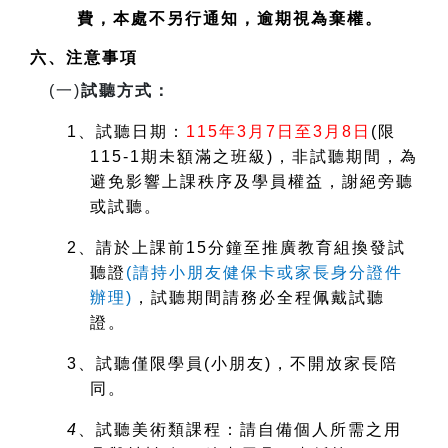
費，本處不另行通知，逾期視為棄權。
六、注意事項
(
一)
試聽方式：
1
、試聽日期：
115
年3月7日至3月8日
(
限
115-1期未額滿之班級)，非試聽期間，為
避免影響上課秩序及學員權益，謝絕旁聽
或試聽。
2
、請於上課前15分鐘至推廣教育組換發試
聽證
(
請持小朋友健保卡或家長身分證件
辦理)
，試聽期間請務必全程佩戴試聽
證。
3
、試聽僅限學員(小朋友)，不開放家長陪
同。
4
、試聽美術類課程：請自備個人所需之用