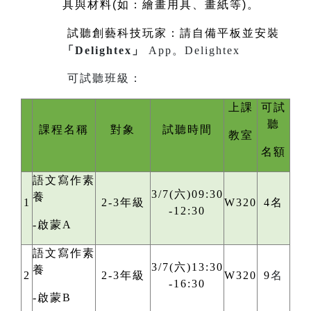
具與材料(如：繪畫用具、畫紙等)。
試聽創藝科技玩家：請自備平板並安裝
「Delightex」
App。
Delightex
可試聽班級：
上課
可試
聽
課程名稱
對象
試聽時間
教室
名額
語文寫作素
3/7(六)09:30
養
1
2-3年級
W320
4名
-12:30
-啟蒙A
語文寫作素
3/7(六)13:30
養
2
2-3年級
W320
9
名
-16:30
-啟蒙B