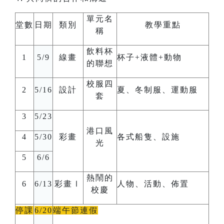
單元名
堂數
日期
類別
教學重點
稱
飲料杯
1
5/9
線畫
杯子
+
液體
+
動物
的聯想
校服四
2
5/16
設計
夏、冬制服、運動服
套
3
5/23
港口風
4
5/30
彩畫
各式船隻、設施
光
5
6/6
熱鬧的
6
6/13
彩畫Ⅰ
人物、活動、佈置
校慶
停課
6/20
端午節連假