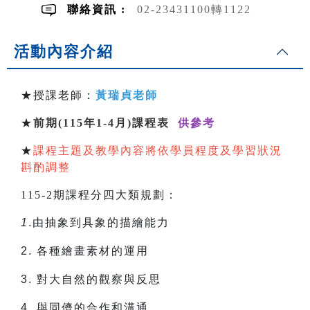
聯絡資訊 :
02-23431100轉1122
活動內容介紹
★授課老師：
黃瑞貞老師
★
前期(115年1-4月)課程表
供參考
★
課程主題及教學內容將依學員程度及學習狀況
斟酌調整
115-2期課程分四大類規劃：
1
.由抽象到具象的描繪能力
2.
各種繪畫素材的運用
3.
對大自然的觀察與反思
4.
與同儕的合作和溝通