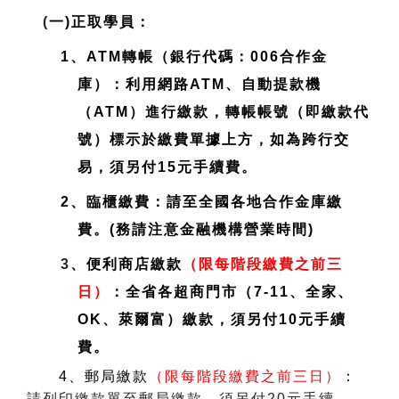
(
一)正取學員：
1、ATM轉帳（銀行代碼：006合作金
庫）：利用網路ATM、自動提款機
（ATM）進行繳款，轉帳帳號（即繳款代
號）標示於繳費單據上方，如為跨行交
易，須另付15元手續費。
2、臨櫃繳費：請至全國各地合作金庫繳
費。(務請注意金融機構營業時間)
3
、便利商店繳款
（限每階段繳費之前三
日）
：全省各超商門市（7-11、全家、
OK、萊爾富）繳款，須另付10元手續
費。
4、郵局繳款
（限每階段繳費之前三日）
：
請列印繳款單至郵局繳款，須另付20元手續