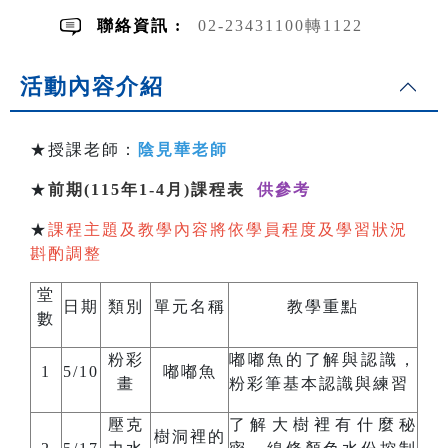
聯絡資訊 :
02-23431100轉1122
活動內容介紹
★授課老師：
陰見華老師
★
前期(115年1-4月)課程表
供參考
★
課程主題及教學內容將依學員程度及學習狀況
斟酌調整
堂
日期
類別
單元名稱
教學重點
數
粉彩
嘟嘟魚的了解與認識，
1
5/10
嘟嘟魚
畫
粉彩筆基本認識與練習
壓克
了解大樹裡有什麼秘
樹洞裡的