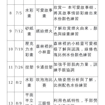
欣賞一 本可愛故事樹，
水彩
可愛故事
8
7/5
將其故事情節彩繪出來
畫
畫
水份顏色練習
砂紙
了解欣賞煙火由來，顏
9
7/12
繽紛煙火
畫
色與線畫練習
壓克
森林裡的小精靈可愛模
森林裡的
10
7/19
力水
樣了解與認識，線條色
小林靈
彩畫
塊比例水份顏色練習
加強手部肌肉力量，訓
11
7/26
捏塑
卡通捏塑
練手眼協調
水彩
吹泡泡比
人物姿態分析與了解，
12
8/2
畫
賽
比例配色水份練習
平面
半立
利用色紙特性，手部勞
13
8/9
三眼怪