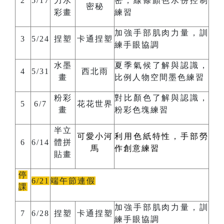
2
5/17
力水
密，線條顏色水份控制
密秘
彩畫
練習
加強手部肌肉力量，訓
3
5/24
捏塑
卡通捏塑
練手眼協調
水墨
夏季氣候了解與認識，
4
5/31
西北雨
畫
比例人物空間墨色練習
粉彩
對比顏色了解與認識，
5
6/7
花花世界
畫
粉彩色塊練習
半立
可愛小河
利用色紙特性，手部勞
6
6/14
體拼
馬
作創意練習
貼畫
停
6/21
端午節連假
課
加強手部肌肉力量，訓
7
6/28
捏塑
卡通捏塑
練手眼協調