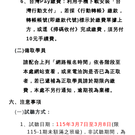
6、台灣Pay繳費：利用手機下載安裝「台
灣行動支付」，若採《行動轉帳》繳款，
轉帳帳號(即繳款代號)標示於繳費單據上
方，或逕《掃碼收付》完成繳費，須另付
10元手續費。
(
二)備取學員
請配合上列「網路報名時間」依各階段至
本處網站查看，或來電洽詢是否已為正取
者，若已遞補為正取學員請於期限內繳
費，本處不另行通知，逾期視為棄權。
六、注意事項
(
一)
試聽方式：
1
、試聽日期：
115
年3月7日至3月8日
(
限
115-1期未額滿之班級)，非試聽期間，為