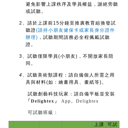
避免影響上課秩序及學員權益，謝絕旁聽
或試聽。
2
、請於上課前15分鐘至推廣教育組換發試
聽證
(
請持小朋友健保卡或家長身分證件
辦理)
，試聽期間請務必全程佩戴試聽
證。
3
、試聽僅限學員(小朋友)，不開放家長陪
同。
4
、試聽美術類課程：請自備個人所需之用
具與材料(如：繪畫用具、畫紙等)。
試聽創藝科技玩家：請自備平板並安裝
「Delightex」
App。
Delightex
可試聽班級：
上課
可試