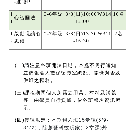
-進階B
1
3-6年級
3/8(日)10:00
W314
10名
心智圖法
1
-12:00
1
啟動悅讀心
5-7年級
3/8(日)13:30
W311
2名
2
思維
-16:30
(
二)
請
注意各班開課日期，本處不另行通知，
並依報名人數保留教室調配、開班與否及
併班之權利。
(
三)課程期間個人所需之用具、材料及講義
等，由學員自行負擔，依各班報名資訊所
示。
(
四)停課規定：
本期週六班15堂課(5/9-
8/22)，除創藝科技玩家(12堂課)外；