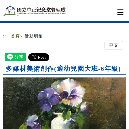
跳到主要內容
網站導覽
:::
首頁
> 活動明細
中文
多媒材美術創作(適幼兒園大班-6年級)