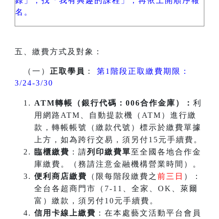
錄」，找「我有興趣的課程」，再依上開順序報
名。
五、繳費方式及對象：
（一）
正取學員
：
第1階段正取繳費期限：
3/24-3/30
ATM
轉帳（銀行代碼：006合作金庫）：
利
用網路ATM、自動提款機（ATM）進行繳
款，轉帳帳號（繳款代號）標示於繳費單據
上方，如為跨行交易，須另付15元手續費。
臨櫃繳費
：請
列印繳費單
至全國各地合作金
庫繳費。（務請注意金融機構營業時間）。
便利商店繳費
（限每階段繳費之
前三日
）：
全台各超商門市（7-11、全家、OK、萊爾
富）繳款，須另付10元手續費。
信用卡線上繳費
：在本處藝文活動平台會員