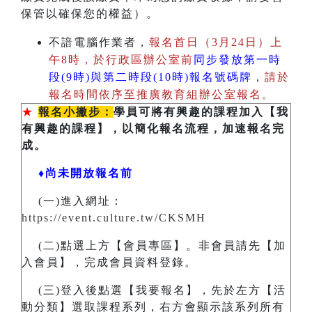
保管以確保您的權益）。
不諳電腦作業者，
報名首日（3月24日）上
午8時，於行政區辦公室前
同步發放第一時
段(9時)與第二時段(10時)報名號碼牌
，
請於
報名時間依序至推廣教育組辦公室報名。
★
報名小撇步：
學員可將有興趣的課程加入【我
有興趣的課程】，以簡化報名流程，加速報名完
成。
♦尚未開放報名前
(一)進入網址：
https://event.culture.tw/CKSMH
(二)點選上方【會員專區】。非會員請先【加
入會員】，完成會員資料登錄。
(三)登入後點選【我要報名】，先於左方【活
動分類】選取課程系列，右方會顯示該系列所有