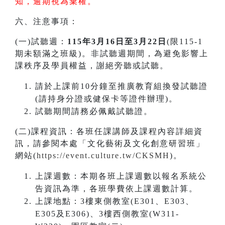
知，逾期視為棄權。
六、注意事項：
(一)試聽週：
115年3月16日至3月22日
(限115-1
期未額滿之班級)。非試聽週期間，為避免影響上
課秩序及學員權益，謝絕旁聽或試聽。
請於上課前10分鐘至推廣教育組換發試聽證
(請持身分證或健保卡等證件辦理)。
試聽期間請務必佩戴試聽證。
(二)課程資訊：各班任課講師及課程內容詳細資
訊，請參閱本處「文化藝術及文化創意研習班」
網站(
https://event.culture.tw/CKSMH
)。
上課週數：本期各班上課週數以報名系統公
告資訊為準，各班學費依上課週數計算。
上課地點：3樓東側教室(E301、E303、
E305及E306)、3樓西側教室(W311-