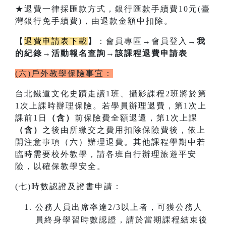
★退費一律採匯款方式，銀行匯款手續費10元(臺
灣銀行免手續費)，由退款金額中扣除。
【
退費申請表下載
】
：會員專區
→
會員登入
→我
的紀錄→活動報名查詢→該課程退費申請表
(六)戶外教學保險事宜：
台北鐵道文化史蹟走讀1班、攝影課程2班將於第
1次上課時辦理保險。若學員辦理退費，第1次上
課前1日
（含）
前保險費全額退還，第1次上課
（含）
之後由所繳交之費用扣除保險費後，依上
開注意事項（六）辦理退費。其他課程學期中若
臨時需要校外教學，請各班自行辦理旅遊平安
險，以確保教學安全。
(七)時數認證及證書申請：
公務人員出席率達2/3以上者，可獲公務人
員終身學習時數認證，請於當期課程結束後