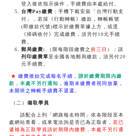
登入後依指示操作，手續費由本處給付。
台灣Pay繳費
：手機下載安裝「台灣行動支
付」，若採《行動轉帳》繳款，轉帳帳號
(即繳款代號)標示於繳費單據上方，或逕
《掃碼收付》完成繳費，須另付10元手續
費。
郵局繳費:
（限每階段繳費之
前三日
）：請
列印繳費單
至全國各地郵局繳款，須另付20
元手續費。
★
繳費後始完成報名手續，
請於繳費期限內繳
款，本處不另行通知
，逾期未繳費者視同放棄，
未開班之轉帳手續費不退還。
（二）
備取學員
請配合上列「網路報名時間」依各階段至本
處網站查看，或來電洽詢是否已為正取者，
若已
遞補為正取學員請於期限內繳費，本處不另行通