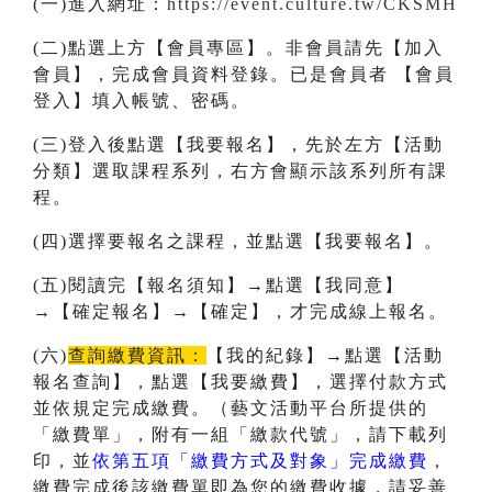
(一)進入網址：
https://event.culture.tw/CKSMH
(二)點選上方【會員專區】。非會員請先【加入
會員】，完成會員資料登錄。已是會員者 【會員
登入】填入帳號、密碼。
(三)登入後點選【我要報名】，先於左方【活動
分類】選取課程系列，右方會顯示該系列所有課
程。
(四)選擇要報名之課程，並點選【我要報名】。
(五)閱讀完【報名須知】→點選【我同意】
→【確定報名】→【確定】，才完成線上報名。
(六)
查詢繳費資訊：
【我的紀錄】→點選【活動
報名查詢】，點選【我要繳費】，選擇付款方式
並依規定完成繳費。（藝文活動平台所提供的
「繳費單」，附有一組「繳款代號」，請下載列
印，並
依第五項「繳費方式及對象」完成繳費
，
繳費完成後該繳費單即為您的繳費收據，請妥善