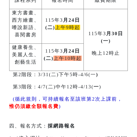
課程系列
報名時間
繳費期限
東方書畫、
西方繪畫、
115年3
月24日
嗜說新語、
(二)
上午9時起
115年3
月30日
喜閱書房
(一)
健康養生、
115年3
月24日
晚上12時止
美麗人生、
(二)
上午10時起
創藝生活
第2階段：3/31(二)下午5時-4/6(一
)
第3階段：4/7(二)中午12時-4/13(
一
)
(循此規則，可持續報名至該班第2次上課前，
惟仍須繳全額報名費
)
四、報名方式：
採網路報名