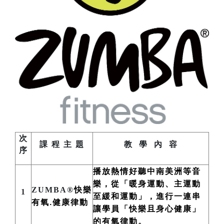
次
課 程 主 題
教 學 內 容
序
播放熱情好聽中南美洲
等
音
樂，從「暖身運動、主運動
ZUMBA®
快樂
1
至緩和運動」，進行一連串
有氧.健康律動
讓學員「快樂且身心健康」
的有氧律動。