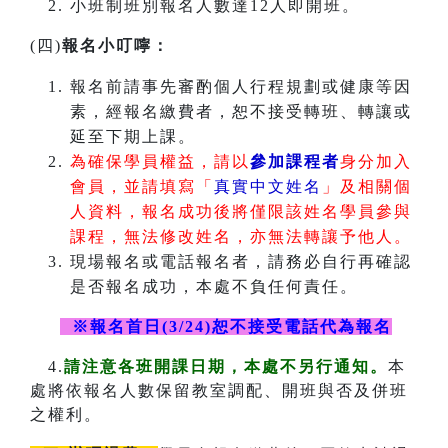
小班制班別報名人數達12人即開班。
(四)
報名小叮嚀：
報名前請事先審酌個人行程規劃或健康等因
素，經報名繳費者，恕不接受轉班、轉讓或
延至下期上課。
為確保學員權益，請以
參加課程者
身分加入
會員，並請填寫「
真實中文姓名
」及相關個
人資料，報名成功後將僅限該姓名學員參與
課程，無法修改姓名，亦無法轉讓予他人。
現場報名或電話報名者，請務必自行再確認
是否報名成功，本處不負任何責任。
※報名首日(3/24)恕不接受電話代為報名
4.
請注意各班開課日期，本處不另行通知。
本
處將依報名人數保留教室調配、開班與否及併班
之權利。