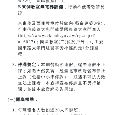
W320)、園區教室(二)。
※
東側教室無電梯設備
，行動不便者敬請見
諒。
※東側及西側教室位於館內(藍白建築3樓)，
可由信義路大忠門或愛國東路大孝門進入
(
https://www.cksmh.gov.tw/cp.aspx?
n=6027
)；園區教室(二)位於戶外，可由愛
國東路大孝門駐警亭旁小徑約走1分鐘路
程。
停課規定：
本期勞動節連假、端午連假不上
課；如遇天然災害，經臺北市政府發布停止
上課（包括中小學停課），或遇不可抗力致
無法上課者，本處得宣布停課且不另行補
課，並於本處官網公告周知。
(三)
開班標準
：
每班報名人數如達20人即開班。