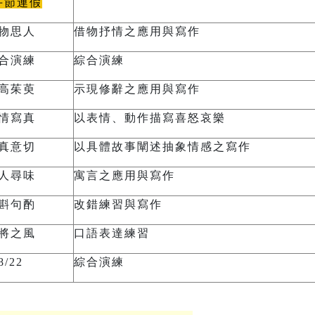
午節連假
物思人
借物抒情之應用與寫作
合演練
綜合演練
高茱萸
示現修辭之應用與寫作
情寫真
以表情、動作描寫喜怒哀樂
真意切
以具體故事闡述抽象情感之寫作
人尋味
寓言之應用與寫作
斟句酌
改錯練習與寫作
將之風
口語表達練習
8/22
綜合演練