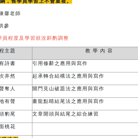
大綱，舊學員學習上不會重複。
陳馨老師
供參
學員程度及學習狀況斟酌調整
程主題
教 學 內 容
有詩書
引用修辭之應用與寫作
次井然
起承轉合結構法之應用與寫作
聲奪人
開門見山破題法之應用與寫作
地有聲
畫龍點睛結尾法之應用與寫作
頭豹尾
文章開頭與結尾之綜合練習
面桃花