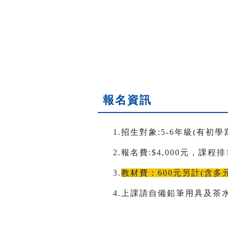
報名資訊
1.招生對象:5-6年級(有初
2.報名費:$4,000元，課程
3.
教材費：600元另計(含
4.上課請自備鉛筆用具及茶