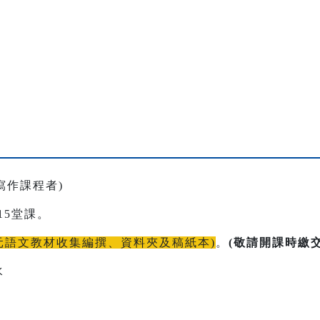
學寫作課程者)
排15堂課。
多元語文教材收集編撰、資料夾及稿紙本)
。
(敬請開課時繳
水