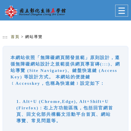
跳到主要內容
網站導覽
Togg
navig
:::
首頁
> 網站導覽
本網站依照「無障礙網頁開發規範」原則設計，遵
循無障礙網站設計之規範提供網頁導盲磚(:::)、網
站導覽 (Site Navigator)、鍵盤快速鍵 (Access
Key) 等設計方式。 本網站的便捷鍵
﹝Accesskey，也稱為快速鍵﹞設定如下：
1. Alt+U (Chrome,Edge), Alt+Shift+U
(Firefox)：右上方功能區塊，包括回官網首
頁、回文化部共構藝文活動平台首頁、網站
導覽、常見問題等。