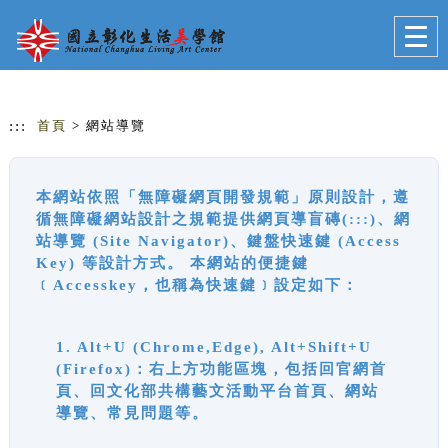
跳到主要內容
網站導覽
Togg
navig
:::
首頁
> 網站導覽
本網站依照「無障礙網頁開發規範」原則設計，遵
循無障礙網站設計之規範提供網頁導盲磚(:::)、網
站導覽 (Site Navigator)、鍵盤快速鍵 (Access
Key) 等設計方式。 本網站的便捷鍵
﹝Accesskey，也稱為快速鍵﹞設定如下：
1. Alt+U (Chrome,Edge), Alt+Shift+U
(Firefox)：右上方功能區塊，包括回官網首
頁、回文化部共構藝文活動平台首頁、網站
導覽、常見問題等。