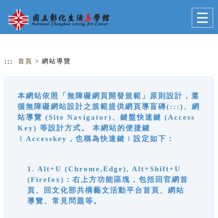
跳到主要內容
網站導覽
Togg
navig
:::
首頁
> 網站導覽
本網站依照「無障礙網頁開發規範」原則設計，遵
循無障礙網站設計之規範提供網頁導盲磚(:::)、網
站導覽 (Site Navigator)、鍵盤快速鍵 (Access
Key) 等設計方式。 本網站的便捷鍵
﹝Accesskey，也稱為快速鍵﹞設定如下：
1. Alt+U (Chrome,Edge), Alt+Shift+U
(Firefox)：右上方功能區塊，包括回官網首
頁、回文化部共構藝文活動平台首頁、網站
導覽、常見問題等。