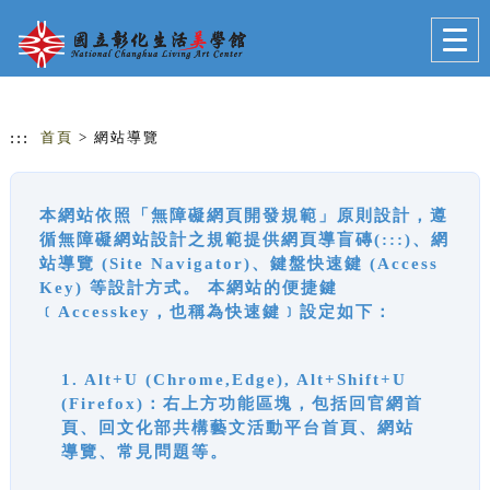
跳到主要內容
網站導覽
Togg
navig
:::
首頁
> 網站導覽
本網站依照「無障礙網頁開發規範」原則設計，遵
循無障礙網站設計之規範提供網頁導盲磚(:::)、網
站導覽 (Site Navigator)、鍵盤快速鍵 (Access
Key) 等設計方式。 本網站的便捷鍵
﹝Accesskey，也稱為快速鍵﹞設定如下：
1. Alt+U (Chrome,Edge), Alt+Shift+U
(Firefox)：右上方功能區塊，包括回官網首
頁、回文化部共構藝文活動平台首頁、網站
導覽、常見問題等。