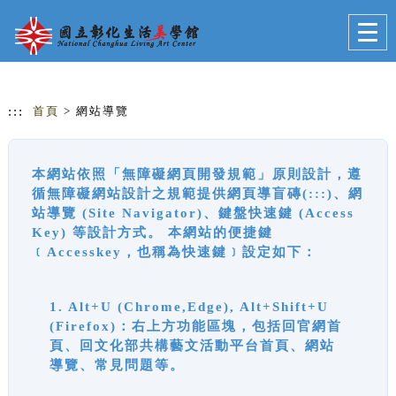
跳到主要內容
網站導覽
Togg
navig
:::
首頁
> 網站導覽
本網站依照「無障礙網頁開發規範」原則設計，遵
循無障礙網站設計之規範提供網頁導盲磚(:::)、網
站導覽 (Site Navigator)、鍵盤快速鍵 (Access
Key) 等設計方式。 本網站的便捷鍵
﹝Accesskey，也稱為快速鍵﹞設定如下：
1. Alt+U (Chrome,Edge), Alt+Shift+U
(Firefox)：右上方功能區塊，包括回官網首
頁、回文化部共構藝文活動平台首頁、網站
導覽、常見問題等。