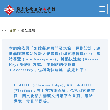
跳到主要內容
網站導覽
Togg
navig
:::
首頁
> 網站導覽
本網站依照「無障礙網頁開發規範」原則設計，遵
循無障礙網站設計之規範提供網頁導盲磚(:::)、網
站導覽 (Site Navigator)、鍵盤快速鍵 (Access
Key) 等設計方式。 本網站的便捷鍵
﹝Accesskey，也稱為快速鍵﹞設定如下：
1. Alt+U (Chrome,Edge), Alt+Shift+U
(Firefox)：右上方功能區塊，包括回官網首
頁、回文化部共構藝文活動平台首頁、網站
導覽、常見問題等。