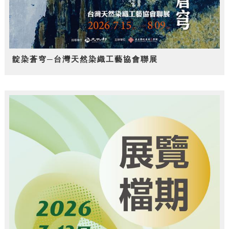
靛染蒼穹─台灣天然染織工藝協會聯展