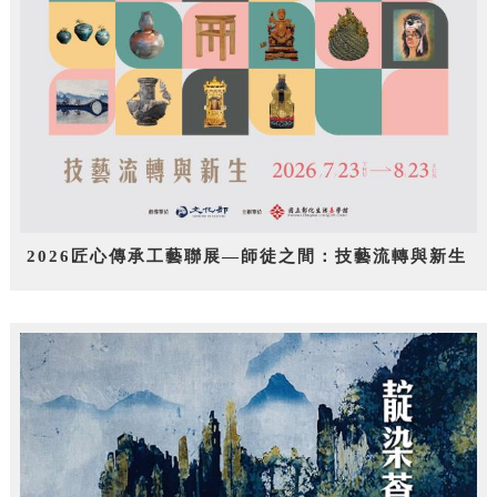
2026匠心傳承工藝聯展—師徒之間：技藝流轉與新生