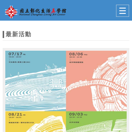
跳到主要內容
網站導覽
Togg
navig
網
站
最新活動
主
題