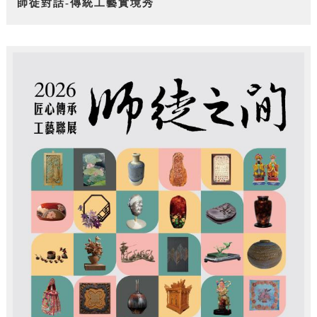
師徒對話-傳統工藝實境秀