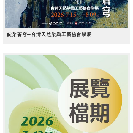
靛染蒼穹─台灣天然染織工藝協會聯展