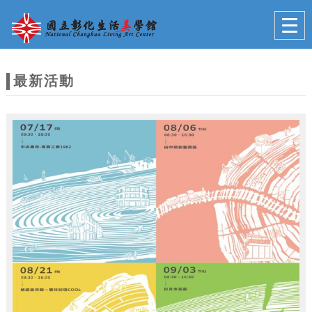
跳到主要內容
網站導覽
Togg
navig
網
站
最新活動
主
題