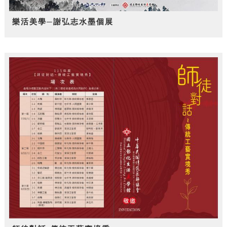
樂活美學─謝弘志水墨個展