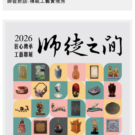
師徒對話-傳統工藝實境秀