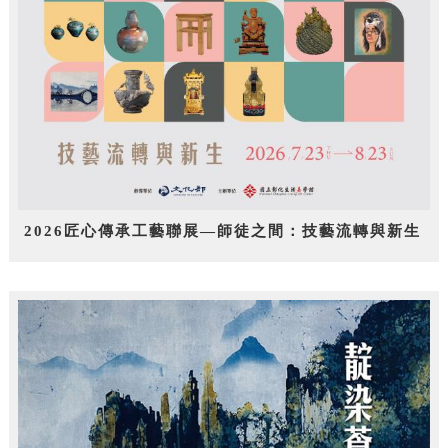
2026匠心傳承工藝聯展—師徒之間：技藝流轉與新生