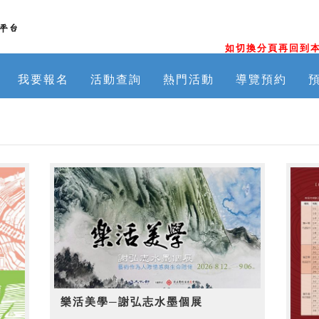
如切換分頁再回到本
我要報名
活動查詢
熱門活動
導覽預約
樂活美學─謝弘志水墨個展