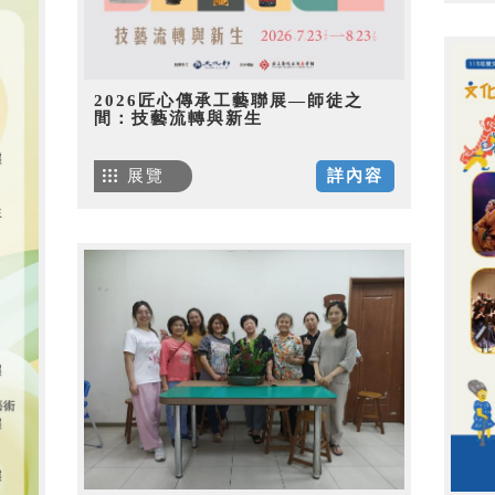
2026匠心傳承工藝聯展—師徒之
間：技藝流轉與新生
展覽
詳內容