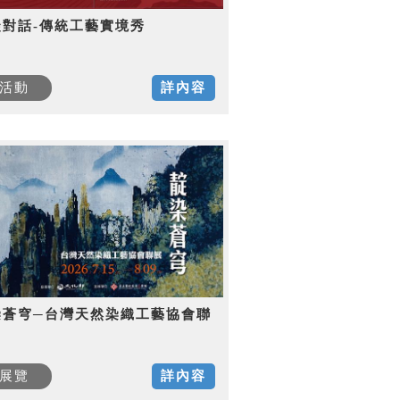
徒對話-傳統工藝實境秀
活動
詳內容
染蒼穹─台灣天然染織工藝協會聯
展覽
詳內容