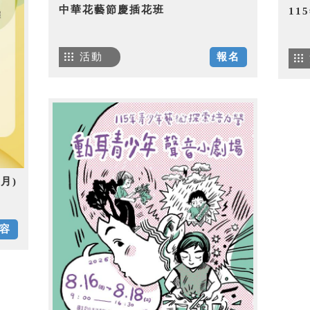
中華花藝節慶插花班
1
活動
報名
月)
容