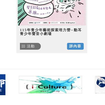
115年青少年藝術探索培力營─動耳
青少年聲音小劇場
活動
詳內容