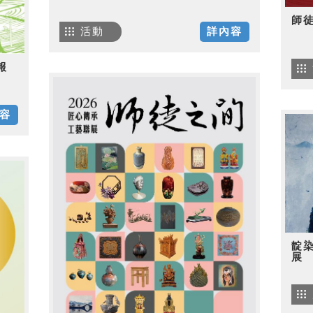
師
活動
詳內容
報
容
靛
展