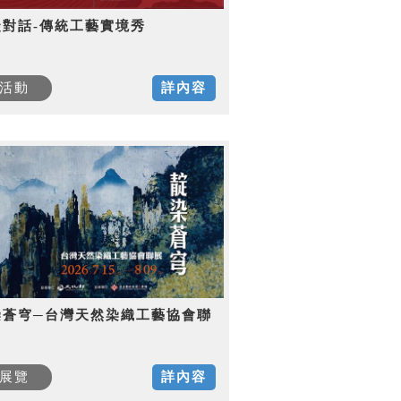
徒對話-傳統工藝實境秀
活動
詳內容
染蒼穹─台灣天然染織工藝協會聯
展覽
詳內容