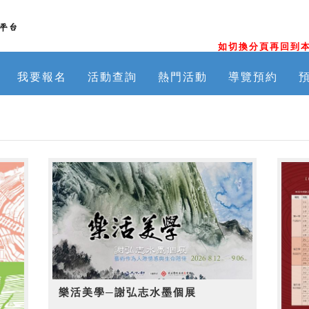
如切換分頁再回到本
我要報名
活動查詢
熱門活動
導覽預約
樂活美學─謝弘志水墨個展