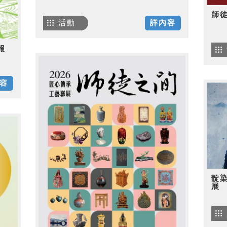
師
活動
詳內容
報
容
靛
展