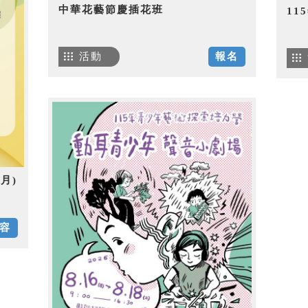
中華花藝節慶插花班
1
活動
報名
月)
容