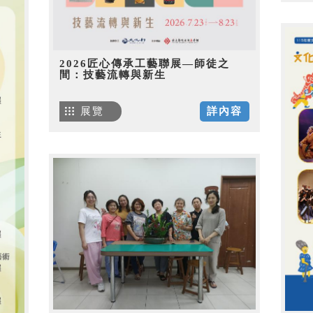
2026匠心傳承工藝聯展—師徒之
間：技藝流轉與新生
展覽
詳內容