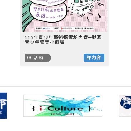
115年青少年藝術探索培力營─動耳
青少年聲音小劇場
活動
詳內容