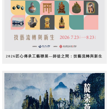
2026匠心傳承工藝聯展—師徒之間：技藝流轉與新生