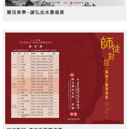
樂活美學─謝弘志水墨個展