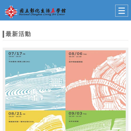
跳到主要內容
網站導覽
Togg
navig
網
站
最新活動
主
題