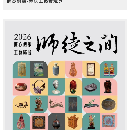
師徒對話-傳統工藝實境秀