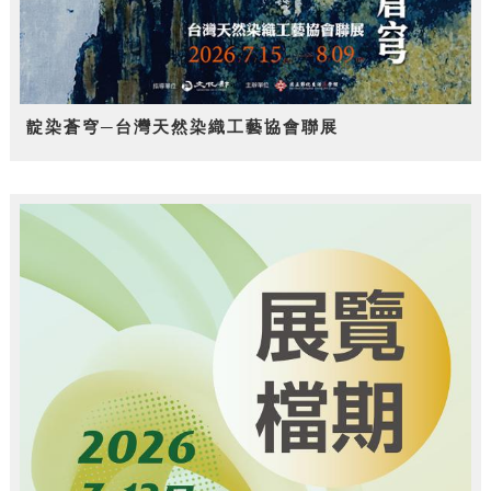
靛染蒼穹─台灣天然染織工藝協會聯展