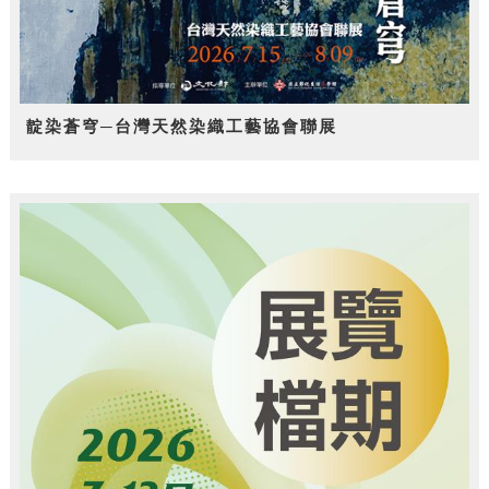
靛染蒼穹─台灣天然染織工藝協會聯展