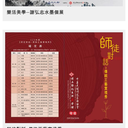
樂活美學─謝弘志水墨個展