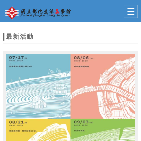
跳到主要內容
網站導覽
Togg
navig
網
站
最新活動
主
題