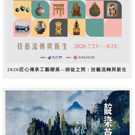
2026匠心傳承工藝聯展—師徒之間：技藝流轉與新生