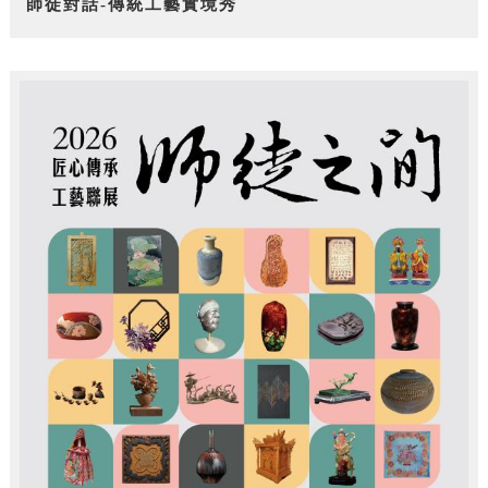
師徒對話-傳統工藝實境秀