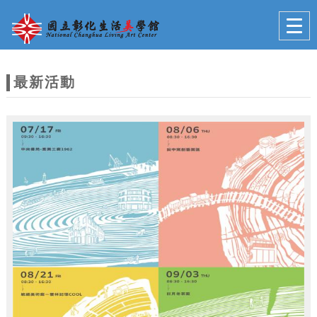
跳到主要內容
網站導覽
Togg
navig
網
站
最新活動
主
題