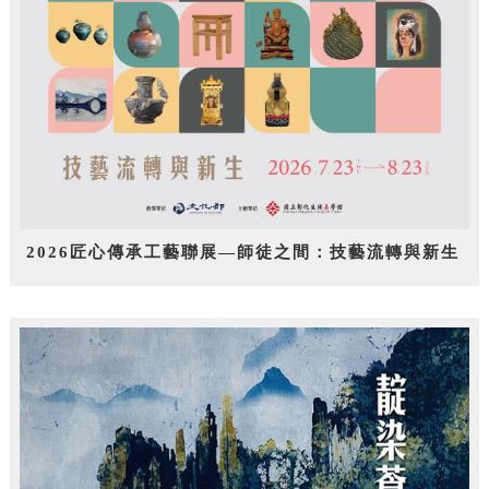
2026匠心傳承工藝聯展—師徒之間：技藝流轉與新生