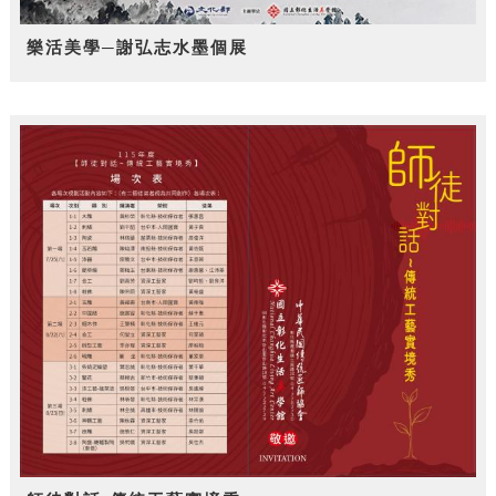
樂活美學─謝弘志水墨個展