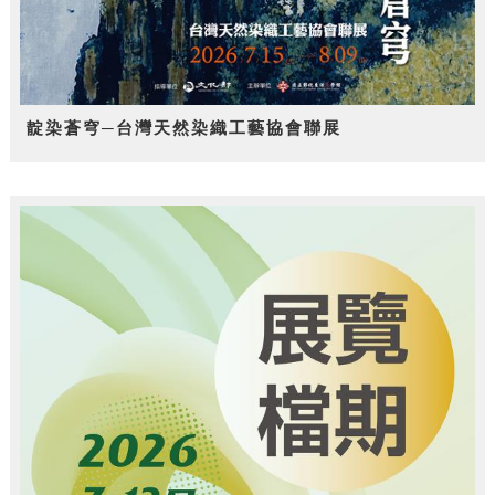
靛染蒼穹─台灣天然染織工藝協會聯展