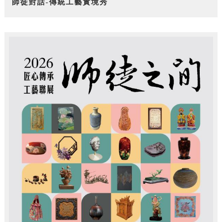
師徒對話-傳統工藝實境秀