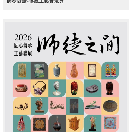
師徒對話-傳統工藝實境秀