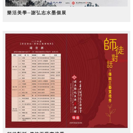
樂活美學─謝弘志水墨個展