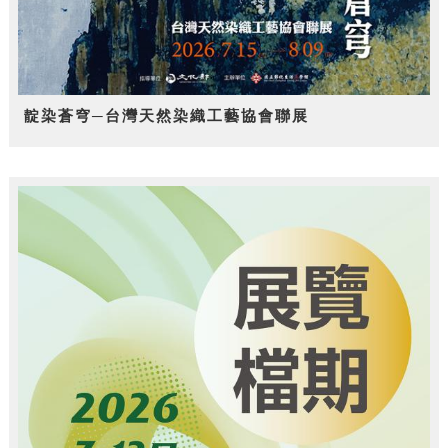
靛染蒼穹─台灣天然染織工藝協會聯展