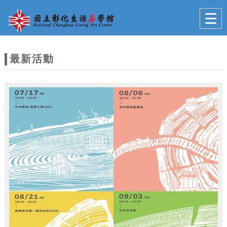
跳到主要內容
網站導覽
Togg
navig
網
站
最新活動
主
題