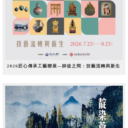
2026匠心傳承工藝聯展—師徒之間：技藝流轉與新生