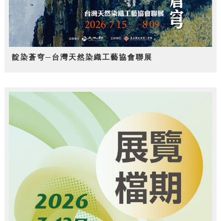
靛染蒼穹─台灣天然染織工藝協會聯展