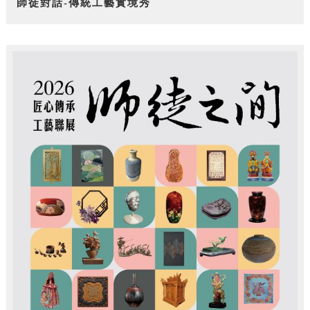
師徒對話-傳統工藝實境秀