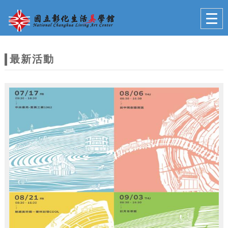
跳到主要內容
網站導覽
Togg
navig
網
站
最新活動
主
題