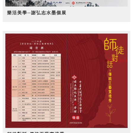
樂活美學─謝弘志水墨個展