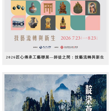
2026匠心傳承工藝聯展—師徒之間：技藝流轉與新生