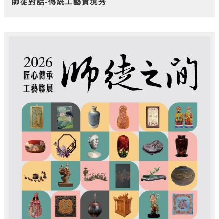
師徒對話-傳統工藝實境秀