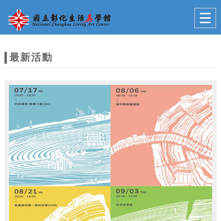
跳到主要內容
網站導覽
Togg
navig
網
站
最新活動
主
題