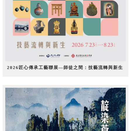
2026匠心傳承工藝聯展—師徒之間：技藝流轉與新生