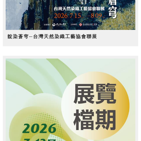
靛染蒼穹─台灣天然染織工藝協會聯展