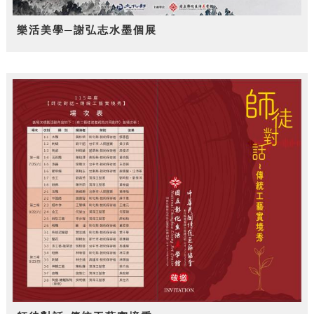
樂活美學─謝弘志水墨個展