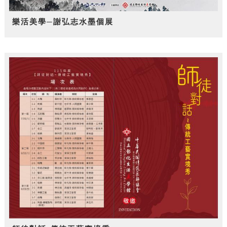
樂活美學─謝弘志水墨個展