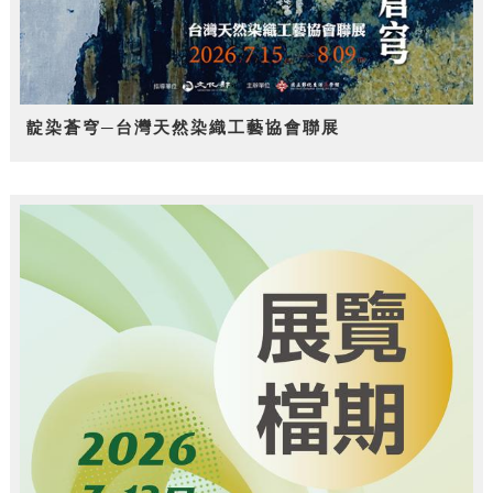
靛染蒼穹─台灣天然染織工藝協會聯展