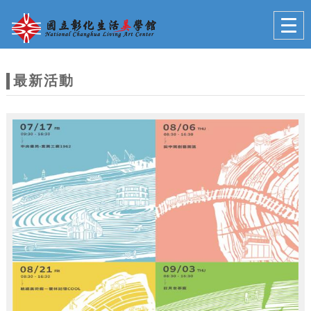
跳到主要內容
網站導覽
Togg
navig
網
站
最新活動
主
題