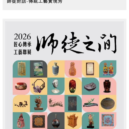
師徒對話-傳統工藝實境秀