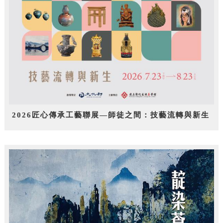
2026匠心傳承工藝聯展—師徒之間：技藝流轉與新生