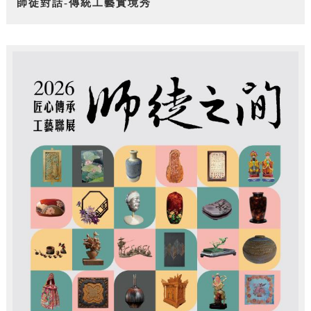
師徒對話-傳統工藝實境秀