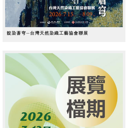
靛染蒼穹─台灣天然染織工藝協會聯展