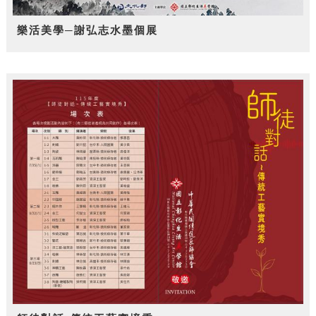
樂活美學─謝弘志水墨個展