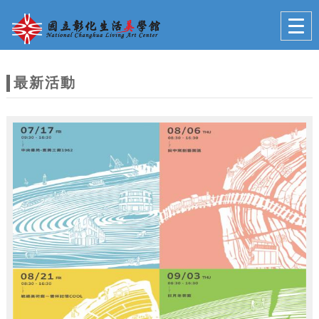
跳到主要內容
網站導覽
Togg
navig
網
站
最新活動
主
題