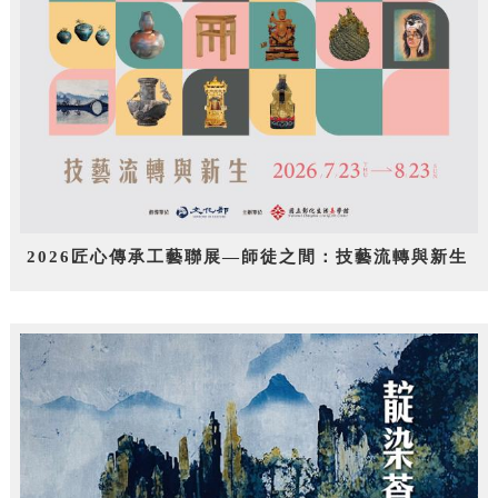
2026匠心傳承工藝聯展—師徒之間：技藝流轉與新生