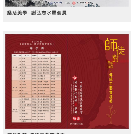
樂活美學─謝弘志水墨個展