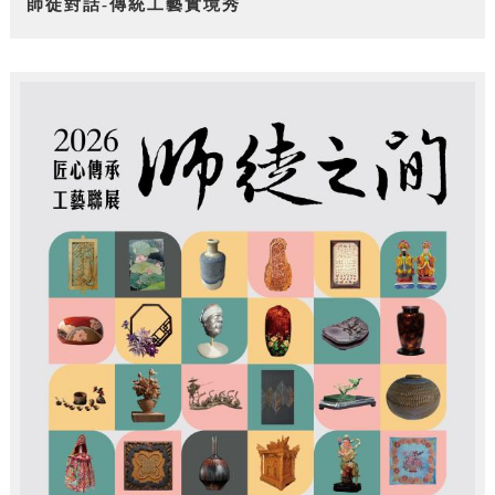
師徒對話-傳統工藝實境秀