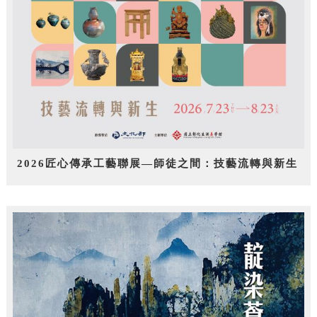
2026匠心傳承工藝聯展—師徒之間：技藝流轉與新生