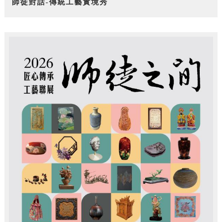
師徒對話-傳統工藝實境秀