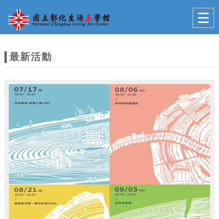
跳到主要內容
網站導覽
Togg
navig
網
站
最新活動
主
題