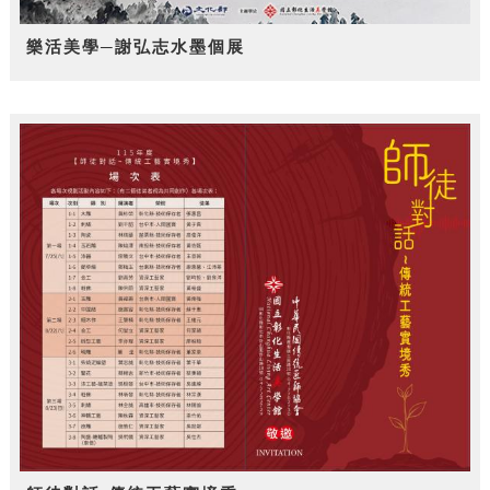
樂活美學─謝弘志水墨個展