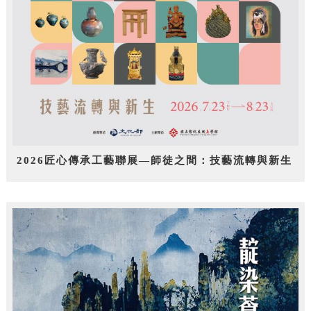
2026匠心傳承工藝聯展—師徒之間：技藝流轉與新生