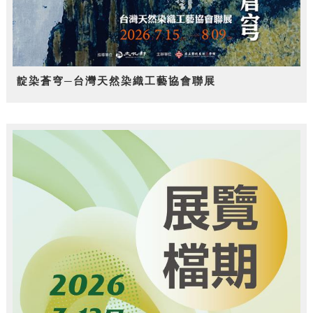
靛染蒼穹─台灣天然染織工藝協會聯展