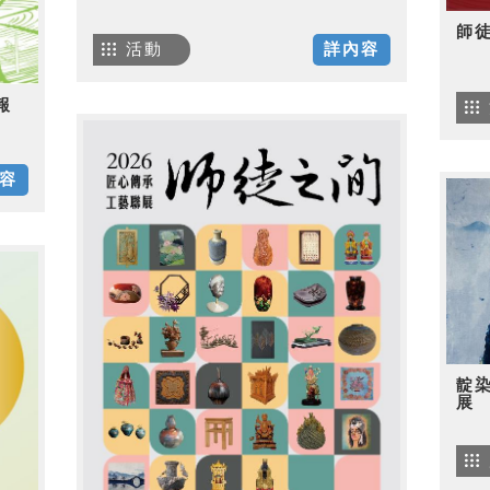
師
活動
詳內容
報
容
靛
展