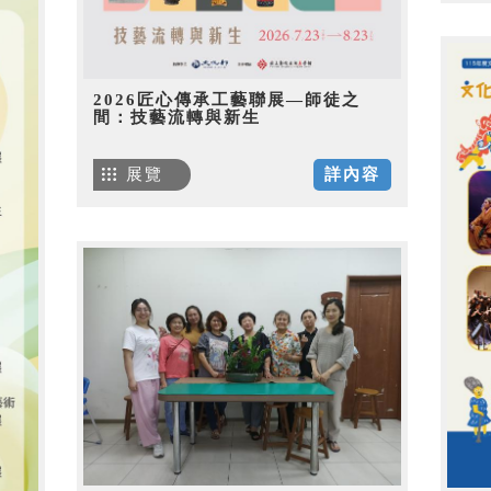
2026匠心傳承工藝聯展—師徒之
間：技藝流轉與新生
展覽
詳內容