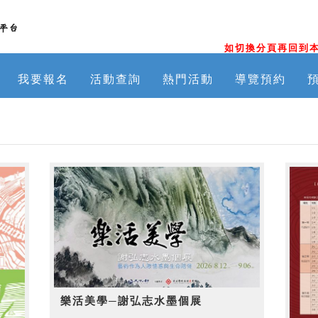
如切換分頁再回到本
我要報名
活動查詢
熱門活動
導覽預約
樂活美學─謝弘志水墨個展