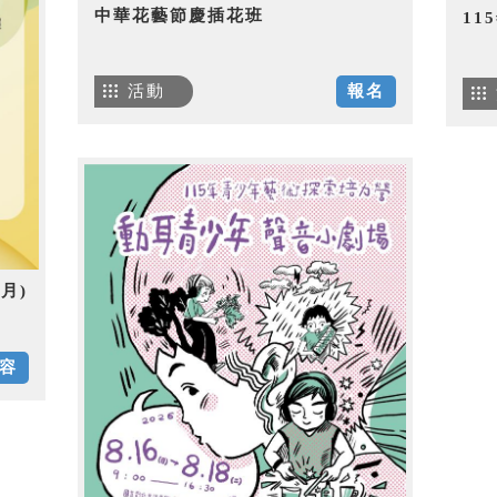
中華花藝節慶插花班
1
活動
報名
月)
容