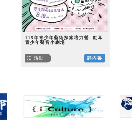
115年青少年藝術探索培力營─動耳
青少年聲音小劇場
活動
詳內容