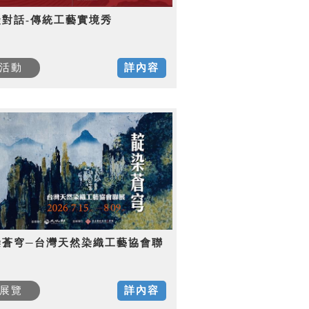
徒對話-傳統工藝實境秀
活動
詳內容
染蒼穹─台灣天然染織工藝協會聯
展覽
詳內容