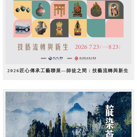
2026匠心傳承工藝聯展—師徒之間：技藝流轉與新生