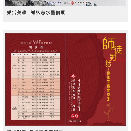
樂活美學─謝弘志水墨個展