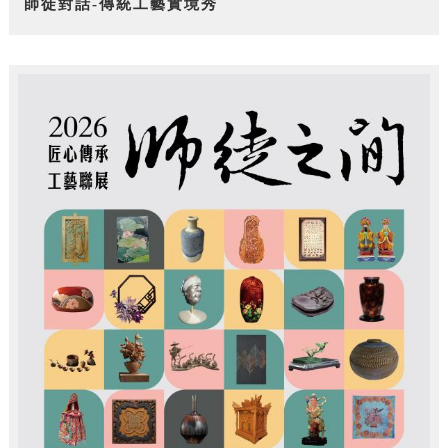
師徒對話-傳統工藝實境秀