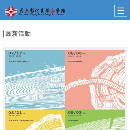
跳到主要內容
網站導覽
Togg
navig
網
站
最新活動
主
題