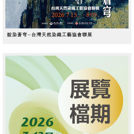
靛染蒼穹─台灣天然染織工藝協會聯展