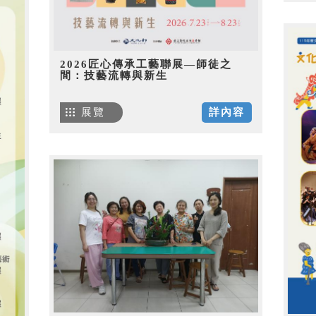
2026匠心傳承工藝聯展—師徒之
間：技藝流轉與新生
展覽
詳內容