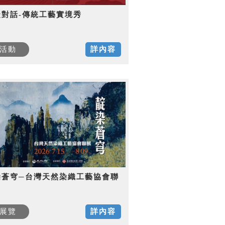
徒對話-傳統工藝實境秀
活動
詳內容
染蒼穹─台灣天然染織工藝協會聯
展覽
詳內容