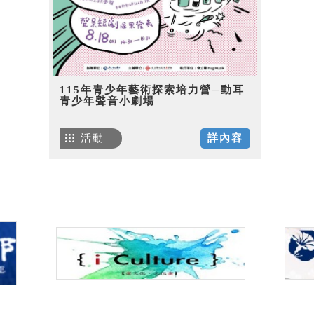
115年青少年藝術探索培力營─動耳
青少年聲音小劇場
活動
詳內容