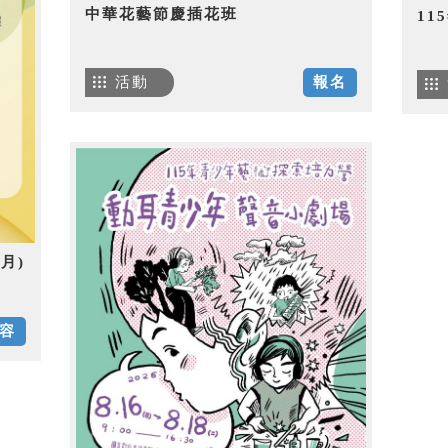
中華花藝節慶插花班
1
活動
報名
月)
容