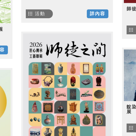
師
活動
詳內容
報
容
靛
展