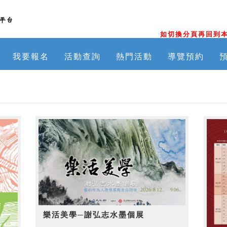
如切換分頁再回到本
我要報名
活動查詢
熱門活動
導覽預約
樂活美學─謝弘志水墨個展