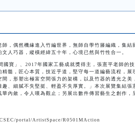
老師，偶然機緣進入竹編世界，無師自學竹籐編織，集結
的文人巧器，縱橫經緯五十年，心境已然與竹性合一。
人間國寶」、2017年國家工藝成就獎得主，張憲平老師的
的精髓，匠心本質，技近乎道，堅守每一道編藝流程，展
空間，形塑出極富空間張力的架構，以及竹器的透光之美
雅趣、細膩不失堅挺、輕盈不失厚實。」本次展覽集結張
風華內斂，令人嘆為觀止；另展出數件傳習藝生之創作，
CHCSEC/portal/ArtistSpace/R0501MAction