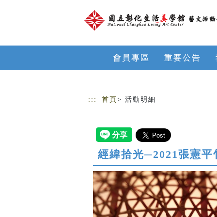
跳到主要內容
網站導覽
會員專區
重要公告
:::
首頁
> 活動明細
經緯拾光─2021張憲