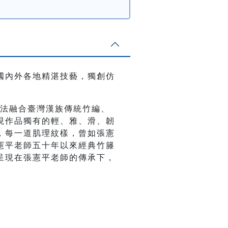
國內外各地精湛技藝，獨創仿
技法融合臺灣漢族傳統竹編、
現作品獨有的輕、雅、滑、韌
，每一道肌理紋樣，曾如張憲
憲平老師五十年以來經典竹籐
呈現在張憲平老師的傳承下，